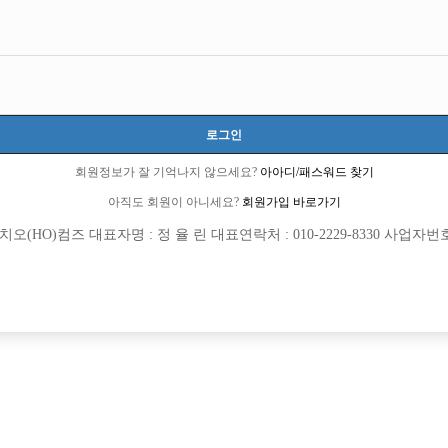
던 숙식 가능한곳에 가서 밤일 처음으로 도전 해 볼려고 합니다.
는 상에 키가 커서 그런지 외모는 평범한데 여자들 이 좋게 봐주는 편입니다.
로그인
는데 집에 도움을 드리고 가는거라 정말 몸뚱이에 수트2벌
회원정보가 잘 기억나지 않으세요?
아아디/패스워드 찾기
아직도 회원이 아니세요?
회원가입 바로가기
 핸드폰도 고장나서 정말 최악의 상황입니다.
(HO)컴즈 대표자명 : 정 율 린 대표연락처 : 010-2229-8330 사업자번호 : 
곳들 맞을까요 허허참..
분 있으시면 번호나 메일남겨주세요 !!!
6 큐엔에이임시에서 이동 됨]
0 선수경험담에서 이동 됨]