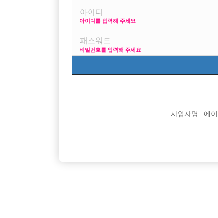
아이디를 입력해 주세요
이번에 개인사정으로인해 하던일을 모두 접고 어느지역이
비밀번호를 입력해 주세요
나이는 25 에 키는 188 / 75 외모는 선하게 생긴 웃
이번에 개인 사정으로 회사등 모든 걸 정리하고 올라가
만 가지고 상경할려고 하는데 그래도 가능할까요 ????
사업자명 : 에이치오
그리고 정말 궁금한게 숙식 제공이라고 되있는데 안전한
도움 부탁드립니다 .!! 그리고 지역상관없이 같이 하실
[이 게시물은 선수나라님에 의해 2017-08-04 04:12:2
[이 게시물은 선수나라님에 의해 2017-08-04 04:25:0