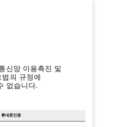
옴므알바
밤알바
회원가입
로그인
광고안내
이력서등록
마이페이지
 통신망 이용촉진 및
호법의 규정에
수 없습니다.
휴대폰인증