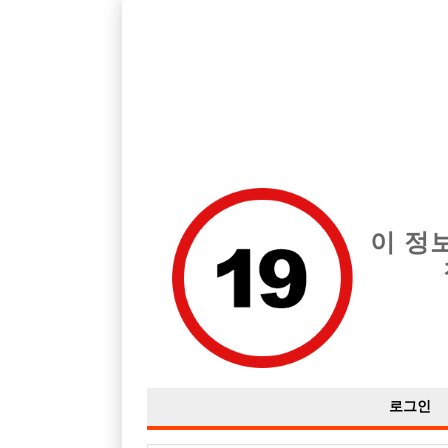
호스트바 전문 구인구직 사이트 선수나라 커뮤니티에서 다양
전체 구인정보
중빠 구인
아빠방 구
이 정
선배님들 질문있습니다. / 초보 같이 도전해보
작성자
익명
16-06-04 12:20
조회
2,635회
댓글
로그인