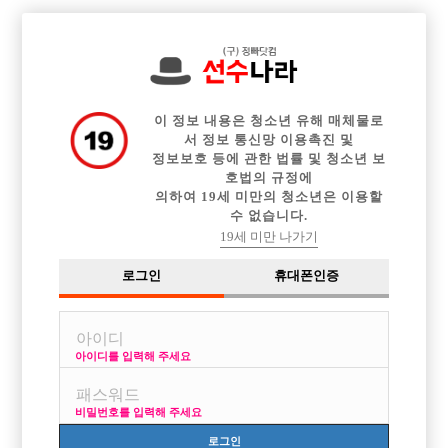

전체 구인정보
중빠 구인정보
아빠방 구인정보
웨이터 구인정보
이력서등록
이력서정보
광고안내
커뮤니티
이 정보 내용은 청소년 유해 매체물로
서 정보 통신망 이용촉진 및
정보보호 등에 관한 법률 및 청소년 보
호법의 규정에
의하여 19세 미만의 청소년은 이용할
수 없습니다.
손님이랑 연애?
19세 미만 나가기
작성자
익명
16-06-01 12:58
조회
3,037회
댓글
2건
로그인
휴대폰인증
목록
아이디를 입력해 주세요
초보선수입니다..경력은 이제 1개월 되었구요
손님중에 맘에드는 사람이 있는데 정말 진심으로 ㅠ
비밀번호를 입력해 주세요
이렇게 만난건 인연이 아닌거겟죠 ㅠ?
로그인