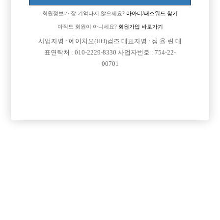
[이 게시물은 선수나라님에 의해 2017-08-04 04:12:26 큐엔에이임시에서
회원정보가 잘 기억나지 않으세요?
아아디/패스워드 찾기
이동 됨]
아직도 회원이 아니세요?
회원가입 바로가기
[이 게시물은 선수나라님에 의해 2017-08-04 04:25:00 선수경험담에서 이
사업자명 : 에이치오(HO)컴즈 대표자명 : 정 율 린 대
동 됨]
표연락처 : 010-2229-8330 사업자번호 : 754-22-
00701
댓글 목록
회원가입 이후 댓글 등록이 가능합니다
익명 작성일
16-06-01 13:58
인정각님이 순수한 의도로 정말 좋아하시는 거라고 해도 손님 입장
에선 그 마음을 순수하게 보지 않을 가능성이 높죠 얘가 공사칠라
고 이러나.. 이런 생각 할수도 있고.. 이건 그냥 ㅈㅔ 생각인데 이쪽
에선 진지한 인연 찾을 생각은 말아야 하는듯 ㅠ 어떻게 만나서 사
귄다고 해도 꼭 문제가 생기더라구요
익명 작성일
16-06-01 21:47