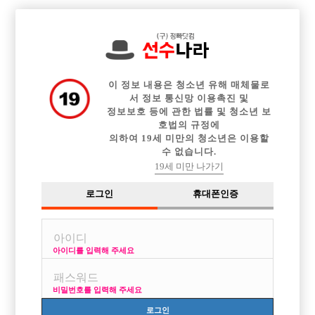

전체 구인정보
중빠 구인정보
아빠방 구인정보
웨이터 구인정보
이력서등록
이력서정보
광고안내
커뮤니티
이 정보 내용은 청소년 유해 매체물로
서 정보 통신망 이용촉진 및
정보보호 등에 관한 법률 및 청소년 보
호법의 규정에
의하여 19세 미만의 청소년은 이용할
수 없습니다.
일할곳 선택하기힘드네요
19세 미만 나가기
작성자
익명
16-06-27 07:41
조회
2,885회
댓글
2건
로그인
휴대폰인증
목록
아이디를 입력해 주세요
인천,부천,안산 룰이심각한곳 빼고 괜찮고 원박스인곳으로 알려주세요
비밀번호를 입력해 주세요
[이 게시물은 선수나라님에 의해 2017-08-04 04:12:26 큐엔에이임시에서
이동 됨]
로그인