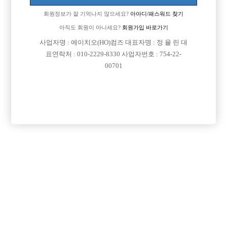
회원정보가 잘 기억나지 않으세요?
아아디/패스워드 찾기
[이 게시물은 선수나라님에 의해 2017-08-04 04:24:35 선수경험담에서 이
동 됨]
아직도 회원이 아니세요?
회원가입 바로가기
사업자명 : 에이치오(HO)컴즈 대표자명 : 정 율 린 대
표연락처 : 010-2229-8330 사업자번호 : 754-22-
00701
댓글 목록
회원가입 이후 댓글 등록이 가능합니다
익명 작성일
16-07-06 02:15
지역이 어디신가요?
익명 작성일
16-07-06 20:07
서울은 괜찮으세요?