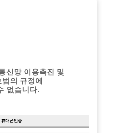
옴므알바
밤알바
회원가입
로그인
광고안내
이력서등록
마이페이지
 통신망 이용촉진 및
호법의 규정에
수 없습니다.
휴대폰인증