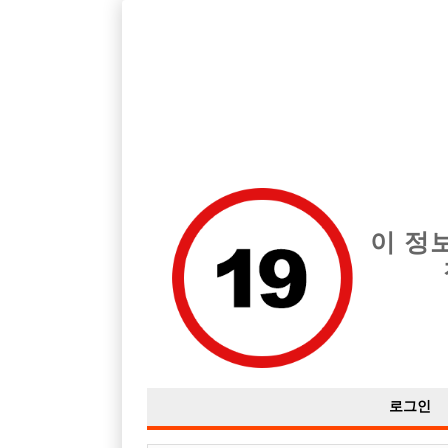
호스트바 전문 구인구직 사이트 선수나라 커뮤니티에서 다양
전체 구인정보
중빠 구인
아빠방 구
이 정
일할곳 찾습니다 ㅜ 도와주새요
작성자
익명
16-07-09 12:46
조회
3,218회
댓글
로그인