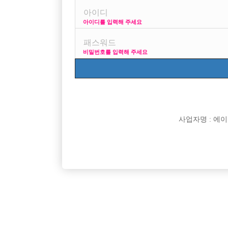
아이디를 입력해 주세요
이 일은 처음이고 어디로 가야 돈이좀 될지 그게 넘 혼란
비밀번호를 입력해 주세요
키는 180이고 몸무게는 73입니다..
얼굴운 평타? 에요
ㅅㅇㅂ 같은곳도 들갈수 잇을까요..?
사업자명 : 에이치오
이왕 시작할꺼 큰물에서 뛰어 들어 보고 싶어요
[이 게시물은 선수나라님에 의해 2017-08-04 04:12:2
[이 게시물은 선수나라님에 의해 2017-08-04 04:24:2
댓글 목록