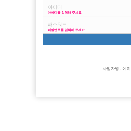
아이디를 입력해 주세요
거기 남자손도 많이 오나요?
비밀번호를 입력해 주세요
[이 게시물은 선수나라님에 의해 2017-08-04 04:12:2
[이 게시물은 선수나라님에 의해 2017-08-04 04:24:1
사업자명 : 에이치오
댓글 목록
익명 작성일
16-08-09 10:49
ㅇㅌㅆㄹ가 ㅌㄽ아니가요?