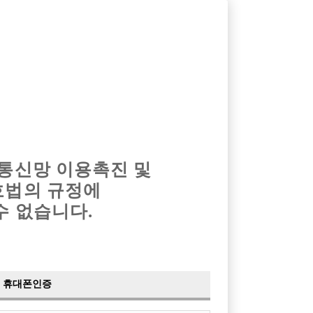
옴므알바
밤알바
회원가입
로그인
광고안내
이력서등록
마이페이지
 통신망 이용촉진 및
호법의 규정에
수 없습니다.
휴대폰인증