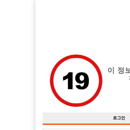
호스트바 전문 구인구직 사이트 선수나라 커뮤니티에서 다양
전체 구인정보
중빠 구인
아빠방 구
이 정
ㅇㅌㅆㄹ 아시는분?
작성자
익명
16-08-08 16:47
조회
3,192회
댓글
로그인