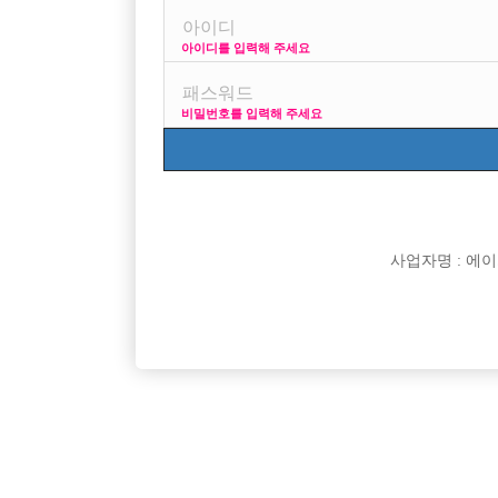
아이디를 입력해 주세요
ㅂㄷ방이 보도방 아닌가요?
콜보도랑은 다른가요?
비밀번호를 입력해 주세요
[이 게시물은 선수나라님에 의해 2017-08-04 04:12:2
[이 게시물은 선수나라님에 의해 2017-08-04 04:24:0
사업자명 : 에이치오
댓글 목록
익명 작성일
16-08-24 12:08
같은거라고 알고있는데 뭐가 다른가요?