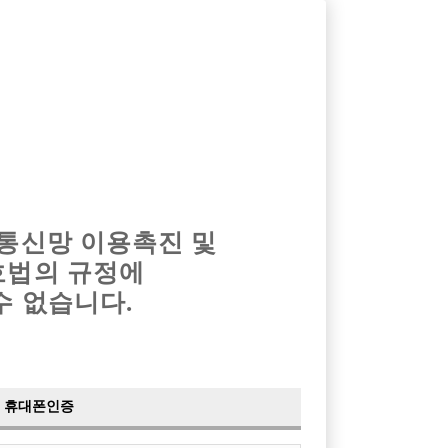
옴므알바
밤알바
회원가입
로그인
광고안내
이력서등록
마이페이지
 통신망 이용촉진 및
호법의 규정에
수 없습니다.
휴대폰인증