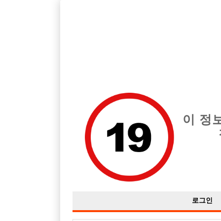
호스트바 전문 구인구직 사이트 선수나라 커뮤니티에서 다양
전체 구인정보
중빠 구인
아빠방 구
이 정
ㅂㄷ방
작성자
익명
16-08-23 13:17
조회
3,017회
댓글
로그인