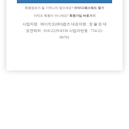
추천해주실만한 가게있으면 선배님들 추천좀해주세요 경력은
회원정보가 잘 기억나지 않으세요?
아아디/패스워드 찾기
3개월입니다
아직도 회원이 아니세요?
회원가입 바로가기
[이 게시물은 선수나라님에 의해 2017-08-04 04:12:26 큐엔에이임시에서
사업자명 : 에이치오(HO)컴즈 대표자명 : 정 율 린 대
이동 됨]
표연락처 : 010-2229-8330 사업자번호 : 754-22-
00701
[이 게시물은 선수나라님에 의해 2017-08-04 04:24:01 선수경험담에서 이
동 됨]
댓글 목록
회원가입 이후 댓글 등록이 가능합니다
익명 작성일
16-08-17 11:10
저 예전에 숙식제공되는데서 일햇는데.. 그냥 한방에 여러명 몰아
놓는식이라 좀 많이 불편하던데 그런거 감안하고 계신건지?