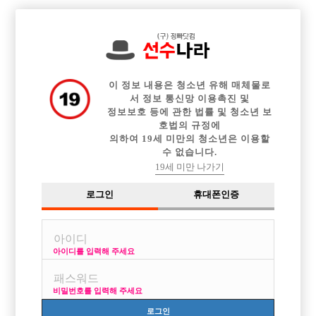

전체 구인정보
중빠 구인정보
아빠방 구인정보
웨이터 구인정보
이력서등록
이력서정보
광고안내
커뮤니티
이 정보 내용은 청소년 유해 매체물로
서 정보 통신망 이용촉진 및
정보보호 등에 관한 법률 및 청소년 보
호법의 규정에
의하여 19세 미만의 청소년은 이용할
수 없습니다.
구미&대구
19세 미만 나가기
작성자
익명
16-08-17 05:48
조회
4,181회
댓글
2건
로그인
휴대폰인증
목록
아이디를 입력해 주세요
구미 & 대구 쪽으로 숙식제공되는 가게알아보고잇습니다
비밀번호를 입력해 주세요
29에 180이구여 마른체형입니다 술은 남들보다 잘먹는편이구요
로그인