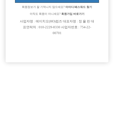
경기도 서울쪽에서 일하면서 거이 가게 다섯손가락 안으로 에이스 속에 속
회원정보가 잘 기억나지 않으세요?
아아디/패스워드 찾기
했고요
강남으로 이제 슬슬 출근할까 하는데 강남으로 옷을 어떤스타일로 입어야
아직도 회원이 아니세요?
회원가입 바로가기
할지모르겠네요
사업자명 : 에이치오(HO)컴즈 대표자명 : 정 율 린 대
강남에서 일하시는분 요즘 강남선수들 옷 어떻해 입는지 자세하게 부탁드
표연락처 : 010-2229-8330 사업자번호 : 754-22-
립니다
00701
참고로 제가 정장은 잘 안어울려서 입고다니질 않습니다~ 부탁드릴꼐요 ~
[이 게시물은 선수나라님에 의해 2017-08-04 04:12:26 큐엔에이임시에서
이동 됨]
[이 게시물은 선수나라님에 의해 2017-08-04 04:23:49 선수경험담에서 이
동 됨]
댓글 목록
회원가입 이후 댓글 등록이 가능합니다
익명 작성일
16-09-12 15:18