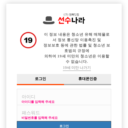

전체 구인정보
중빠 구인정보
아빠방 구인정보
웨이터 구인정보
이력서등록
이력서정보
광고안내
커뮤니티
이 정보 내용은 청소년 유해 매체물로
서 정보 통신망 이용촉진 및
정보보호 등에 관한 법률 및 청소년 보
호법의 규정에
의하여 19세 미만의 청소년은 이용할
수 없습니다.
강남에서 일하시는 형님들 질문
19세 미만 나가기
작성자
익명
16-09-12 10:23
조회
3,375회
댓글
1건
로그인
휴대폰인증
목록
아이디를 입력해 주세요
수원 대전 천안 안산 인천 등등 ~~
오래동안 돌아다니면서 선수 일했는데
비밀번호를 입력해 주세요
선수만 7년이상했는데 그만뒀다 다시했다 해서는 한 5년 정도 한거같습니
다 ~
로그인