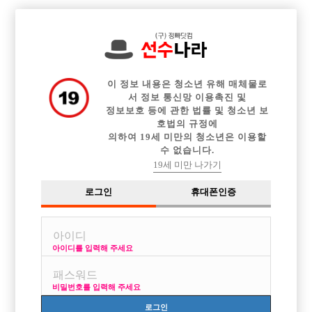

전체 구인정보
중빠 구인정보
아빠방 구인정보
웨이터 구인정보
이력서등록
이력서정보
광고안내
커뮤니티
이 정보 내용은 청소년 유해 매체물로
서 정보 통신망 이용촉진 및
정보보호 등에 관한 법률 및 청소년 보
호법의 규정에
의하여 19세 미만의 청소년은 이용할
수 없습니다.
지방만 다니는 박스도 있나요 ?
19세 미만 나가기
작성자
익명
16-10-14 22:51
조회
3,220회
댓글
1건
로그인
휴대폰인증
목록
아이디를 입력해 주세요
그냥 궁금해서
비밀번호를 입력해 주세요
[이 게시물은 선수나라님에 의해 2017-08-04 04:12:26 큐엔에이임시에서
이동 됨]
로그인