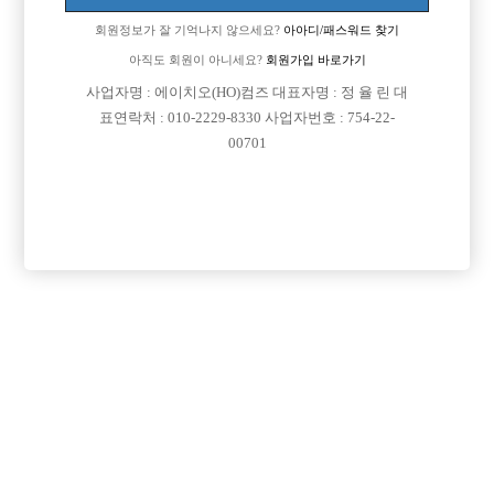
회원정보가 잘 기억나지 않으세요?
아아디/패스워드 찾기
[이 게시물은 선수나라님에 의해 2017-08-04 04:23:29 선수경험담에서 이
동 됨]
아직도 회원이 아니세요?
회원가입 바로가기
사업자명 : 에이치오(HO)컴즈 대표자명 : 정 율 린 대
표연락처 : 010-2229-8330 사업자번호 : 754-22-
00701
댓글 목록
회원가입 이후 댓글 등록이 가능합니다
익명 작성일
16-10-17 23:05
지방이 지방 다니겠죠 서울 가까운 경기 근방은 몰라도
목록