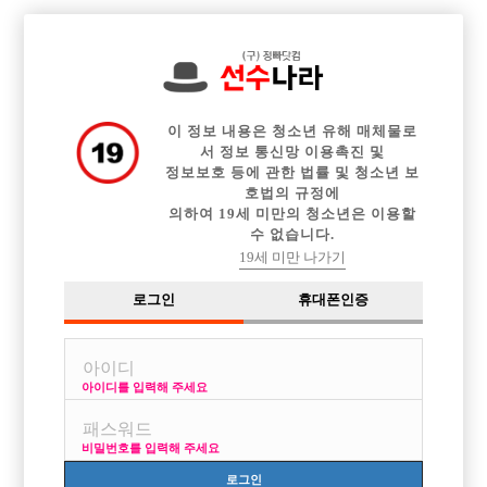

전체 구인정보
중빠 구인정보
아빠방 구인정보
웨이터 구인정보
이력서등록
이력서정보
광고안내
커뮤니티
이 정보 내용은 청소년 유해 매체물로
서 정보 통신망 이용촉진 및
정보보호 등에 관한 법률 및 청소년 보
호법의 규정에
의하여 19세 미만의 청소년은 이용할
수 없습니다.
일산 서울지역 일 구해봅니다.
19세 미만 나가기
작성자
익명
16-10-06 00:07
조회
3,082회
댓글
4건
로그인
휴대폰인증
목록
아이디를 입력해 주세요
아는 마담덕에 화류계 알게되었는데 사는게 돈도 궁하고해서
비밀번호를 입력해 주세요
멘탈잡고 정말 열심히 일해보려고 합니다.
로그인