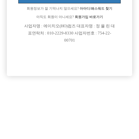
25살 176입니다.
회원정보가 잘 기억나지 않으세요?
아아디/패스워드 찾기
또는 이 일 관련하여 정보공유하실 초보분들이나 선수님들도
아직도 회원이 아니세요?
회원가입 바로가기
사업자명 : 에이치오(HO)컴즈 대표자명 : 정 율 린 대
카톡 번호 남겨주시면 감사하겠습니다.
표연락처 : 010-2229-8330 사업자번호 : 754-22-
00701
[이 게시물은 선수나라님에 의해 2017-08-04 04:12:26 큐엔에이임시에서
이동 됨]
[이 게시물은 선수나라님에 의해 2017-08-04 04:23:29 선수경험담에서 이
동 됨]
댓글 목록
회원가입 이후 댓글 등록이 가능합니다
익명 작성일
16-10-06 09:56
일산은 비추고 왠만하면 서울쪽으로 가시는게 좋으실듯...(일산경