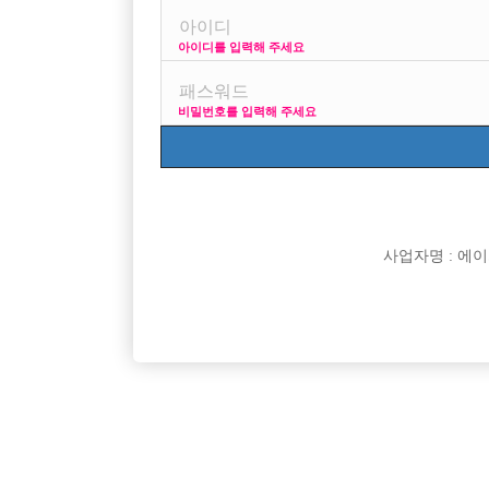
아이디를 입력해 주세요
키 178에 몸무게 62키로 되는데 항상 귀엽거나 잘생겼
비밀번호를 입력해 주세요
[이 게시물은 선수나라님에 의해 2017-08-04 04:12:2
[이 게시물은 선수나라님에 의해 2017-08-04 04:23:1
사업자명 : 에이치오
댓글 목록
익명 작성일
17-01-09 08:27
010 2334 6580 전화한통 주세요 자세히 알려드릴게여