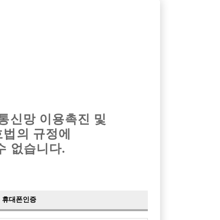
옴므알바
밤알바
회원가입
로그인
광고안내
이력서등록
마이페이지
 통신망 이용촉진 및
호법의 규정에
수 없습니다.
휴대폰인증