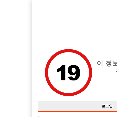
호스트바 전문 구인구직 사이트 선수나라 커뮤니티에서 다양
전체 구인정보
중빠 구인
아빠방 구
이 정
스무살인데. 이쪽일에 일을 할 수 있을까요
작성자
익명
17-01-04 09:05
조회
3,419회
댓글
로그인