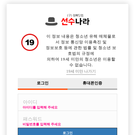

전체 구인정보
중빠 구인정보
아빠방 구인정보
웨이터 구인정보
이력서등록
이력서정보
광고안내
커뮤니티
이 정보 내용은 청소년 유해 매체물로
서 정보 통신망 이용촉진 및
정보보호 등에 관한 법률 및 청소년 보
호법의 규정에
의하여 19세 미만의 청소년은 이용할
수 없습니다.
평택. 수원 에서
19세 미만 나가기
작성자
익명
16-10-25 21:46
조회
3,521회
댓글
3건
로그인
휴대폰인증
목록
아이디를 입력해 주세요
평택이나 수원에서 일하려는데
손님이 많나요? 손님층은 어떻게되나요?
비밀번호를 입력해 주세요
조언좀부탁드립니다 ㅠㅠ
아니면 . 디빠?잡빠 ? 는 어떤식인가요?
로그인