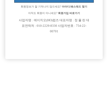
회원정보가 잘 기억나지 않으세요?
아아디/패스워드 찾기
[이 게시물은 선수나라님에 의해 2017-08-04 04:12:26 큐엔에이임시에서
이동 됨]
아직도 회원이 아니세요?
회원가입 바로가기
사업자명 : 에이치오(HO)컴즈 대표자명 : 정 율 린 대
[이 게시물은 선수나라님에 의해 2017-08-04 04:23:17 선수경험담에서 이
표연락처 : 010-2229-8330 사업자번호 : 754-22-
동 됨]
00701
댓글 목록
회원가입 이후 댓글 등록이 가능합니다
익명 작성일
16-10-26 10:32
잡빠는 뭔가여
익명 작성일
16-10-27 22:58
01023346580성실한답변드릴테니 문자주세요