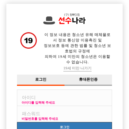

전체 구인정보
중빠 구인정보
아빠방 구인정보
웨이터 구인정보
이력서등록
이력서정보
광고안내
커뮤니티
이 정보 내용은 청소년 유해 매체물로
서 정보 통신망 이용촉진 및
정보보호 등에 관한 법률 및 청소년 보
호법의 규정에
의하여 19세 미만의 청소년은 이용할
수 없습니다.
초보 평범남 잘 나가려면 어떻게?
19세 미만 나가기
작성자
익명
16-10-21 05:04
조회
4,445회
댓글
3건
로그인
휴대폰인증
목록
아이디를 입력해 주세요
안녕하세요 저는 서울사는 키 178에 몸무게 60kg
얼굴은 평범합니다 (소개로 사람 만나면 네 친구 잘생겼다,귀엽다 듣는 정
비밀번호를 입력해 주세요
도) [태민,박기웅 닮았다는 소리 많이 들었어요]
옷은 의상디자인 공부했어서 잘 입는 편이이구여
로그인