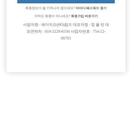
매일 메이크업&드라이 하고 초이스 볼 거에요
회원정보가 잘 기억나지 않으세요?
아아디/패스워드 찾기
-다음 달부터 호빠 시작 할 거인데 (퍼블릭이나,디빠)
인기있는 옷 스타일이나 대략적인 퍙균 월 수입 안내 또는 여러가지 조언
아직도 회원이 아니세요?
회원가입 바로가기
구하고자 글을 써봅니다
사업자명 : 에이치오(HO)컴즈 대표자명 : 정 율 린 대
혹시 피드백 주실 분 어떤 내용이든 상관 없으니 덧글 부탁드려요
표연락처 : 010-2229-8330 사업자번호 : 754-22-
00701
[이 게시물은 선수나라님에 의해 2017-08-04 04:12:26 큐엔에이임시에서
이동 됨]
[이 게시물은 선수나라님에 의해 2017-08-04 04:23:17 선수경험담에서 이
동 됨]
댓글 목록
회원가입 이후 댓글 등록이 가능합니다
익명 작성일
16-10-21 08:35
일단 3일 전 운동 시작했습니다