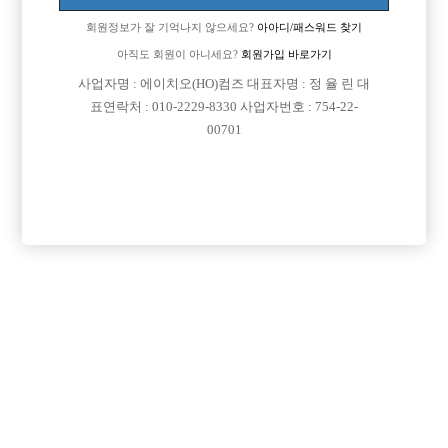
분명 댓글 중에 구인 게시판에 남기신 연락처로 연락 달라는 SM김 님 댓글
회원정보가 잘 기억나지 않으세요?
아아디/패스워드 찾기
을 얼핏 본 거 같은데...
아직도 회원이 아니세요?
회원가입 바로가기
[이 게시물은 선수나라님에 의해 2017-08-04 04:12:26 큐엔에이임시에서
사업자명 : 에이치오(HO)컴즈 대표자명 : 정 율 린 대
이동 됨]
표연락처 : 010-2229-8330 사업자번호 : 754-22-
00701
[이 게시물은 선수나라님에 의해 2017-08-04 04:23:03 선수경험담에서 이
동 됨]
댓글 목록
회원가입 이후 댓글 등록이 가능합니다
익명 작성일
17-05-29 13:46
아 키는 187에 몸무게는 77 정도 됩니다
밖에 나가면 키가 커서인지 시선을 조금 받는 편입니다
나이는 91년 10월생입니다