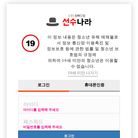

전체 구인정보
중빠 구인정보
아빠방 구인정보
웨이터 구인정보
이력서등록
이력서정보
광고안내
커뮤니티
이 정보 내용은 청소년 유해 매체물로
서 정보 통신망 이용촉진 및
정보보호 등에 관한 법률 및 청소년 보
호법의 규정에
의하여 19세 미만의 청소년은 이용할
수 없습니다.
SM김 님 게시글 보고 벤자민이나 산, 미술관에 면접을 보러 가려
19세 미만 나가기
는데..
로그인
휴대폰인증
작성자
익명
17-05-29 13:41
조회
5,457회
댓글
3건
목록
아이디를 입력해 주세요
SM김 님 게시글 보고 벤자민이나 산, 미술관에 면접을 보러 가려는데
비밀번호를 입력해 주세요
게시판들을 아무리 뒤져도 SM김 님과 컨택할 방도가 나오지를 않아 글 남
깁니다
로그인