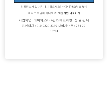
체형입니다.
회원정보가 잘 기억나지 않으세요?
아아디/패스워드 찾기
부산떠나서 서울 장안동에서 첫발을 딛을려고하는데 선배님들 의견을 듣
고싶네요
아직도 회원이 아니세요?
회원가입 바로가기
사업자명 : 에이치오(HO)컴즈 대표자명 : 정 율 린 대
[이 게시물은 선수나라님에 의해 2017-08-04 04:13:32 큐엔에이임시에서
표연락처 : 010-2229-8330 사업자번호 : 754-22-
이동 됨]
00701
댓글 목록
회원가입 이후 댓글 등록이 가능합니다
익명 작성일
15-03-23 15:34
굳이 장안동에서 일할려고 하는지 이해는안되지만 당장시작해보
세요^^
익명 작성일
15-03-23 16:12