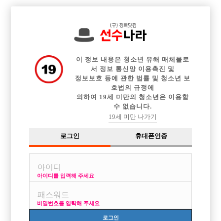

전체 구인정보
중빠 구인정보
아빠방 구인정보
웨이터 구인정보
이력서등록
이력서정보
광고안내
커뮤니티
이 정보 내용은 청소년 유해 매체물로
서 정보 통신망 이용촉진 및
정보보호 등에 관한 법률 및 청소년 보
호법의 규정에
의하여 19세 미만의 청소년은 이용할
수 없습니다.
잘할수있을까요
19세 미만 나가기
작성자
익명
15-03-23 12:21
조회
2,980회
댓글
3건
로그인
휴대폰인증
목록
아이디를 입력해 주세요
첫입문하려는 부산남자입니다.
일주일전부터 눈팅하면서 글 읽어보고 이리저리 찾아봤지만 제가 잘할수
비밀번호를 입력해 주세요
있을지 걱정이 되네요.
20대초반에 웨이터 코너주점 각각6개월가량씩 일해봤고요 키는 185 마른
로그인