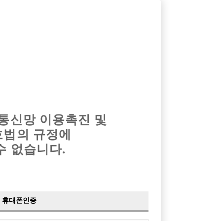
옴므알바
밤알바
회원가입
로그인
광고안내
이력서등록
마이페이지
 통신망 이용촉진 및
호법의 규정에
수 없습니다.
휴대폰인증