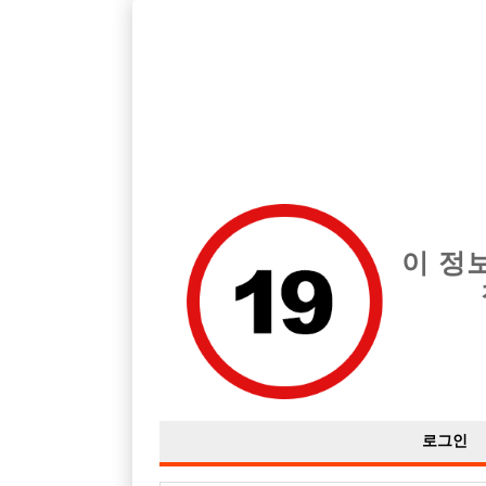
호스트바 전문 구인구직 사이트 선수나라 커뮤니티에서 다양
전체 구인정보
중빠 구인
아빠방 구
이 정
궁금해서그런데요..
작성자
익명
15-03-22 17:29
조회
2,835회
댓글
로그인