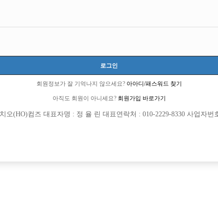
즘도 옷벗고 ㄱㅊ꺼내라하고 그러나요?
2 큐엔에이임시에서 이동 됨]
로그인
회원정보가 잘 기억나지 않으세요?
아아디/패스워드 찾기
아직도 회원이 아니세요?
회원가입 바로가기
(HO)컴즈 대표자명 : 정 율 린 대표연락처 : 010-2229-8330 사업자번호 : 
회원가입 이후 댓글 등록이 가능합니다