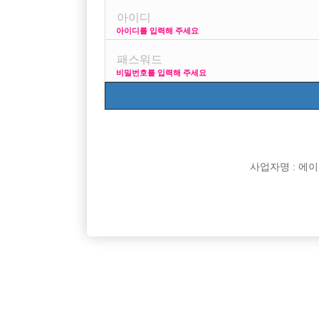
아이디를 입력해 주세요
ㅊㅇㅅ되면 어떤행위까자 ㅅㅅ 가해주어야 하는가요 요
비밀번호를 입력해 주세요
[이 게시물은 선수나라님에 의해 2017-08-04 04:13:3
사업자명 : 에이치오
댓글 목록
익명 작성일
15-03-23 08:43
안그럼 소개하는게 다임