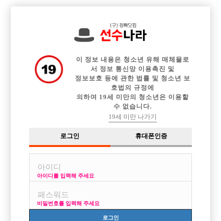

전체 구인정보
중빠 구인정보
아빠방 구인정보
웨이터 구인정보
이력서등록
이력서정보
광고안내
커뮤니티
이 정보 내용은 청소년 유해 매체물로
서 정보 통신망 이용촉진 및
정보보호 등에 관한 법률 및 청소년 보
호법의 규정에
의하여 19세 미만의 청소년은 이용할
수 없습니다.
선배님들 도와주세요
19세 미만 나가기
작성자
익명
15-03-18 09:54
조회
2,713회
댓글
2건
로그인
휴대폰인증
목록
아이디를 입력해 주세요
이번에 처음 일을 시작하게됩니다.
진짜 아무거도 모르는체 시작하게되는데 인천쪽에서 생활하면서 일을 할
비밀번호를 입력해 주세요
거 같습니다. 돈은 잘벌수있을지 처음갈때 복장이며 멘트며 모르는게 너무
많습니다. 도와주세요
로그인