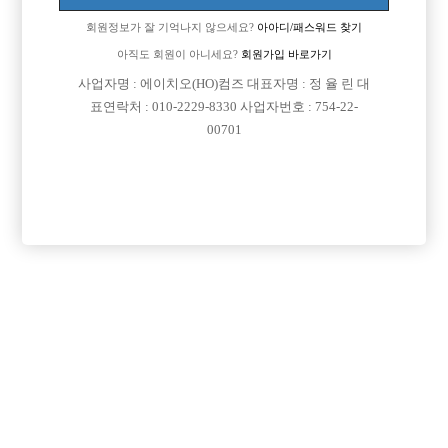
부탁드립니다..
회원정보가 잘 기억나지 않으세요?
아아디/패스워드 찾기
[이 게시물은 선수나라님에 의해 2017-08-04 04:13:32 큐엔에이임시에서
아직도 회원이 아니세요?
회원가입 바로가기
이동 됨]
사업자명 : 에이치오(HO)컴즈 대표자명 : 정 율 린 대
표연락처 : 010-2229-8330 사업자번호 : 754-22-
00701
댓글 목록
회원가입 이후 댓글 등록이 가능합니다
익명 작성일
15-03-18 00:00
우선 머리짜르면 미용실에서 왁스 멋지게 바르시구
옷은 남자쇼핑몰 모델들 처럼 간지나게 입으시구
멘트는나 뭐 이런건 가면 다알려줍니다.
우선 면접보고 합격하고나서 고민해도 될 문제 같네요 권투를 빕니
다.
익명 작성일
15-03-19 00:34