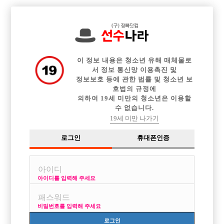

전체 구인정보
중빠 구인정보
아빠방 구인정보
웨이터 구인정보
이력서등록
이력서정보
광고안내
커뮤니티
이 정보 내용은 청소년 유해 매체물로
서 정보 통신망 이용촉진 및
정보보호 등에 관한 법률 및 청소년 보
호법의 규정에
의하여 19세 미만의 청소년은 이용할
수 없습니다.
첨 일해보려고 합니다.
19세 미만 나가기
작성자
익명
15-03-17 21:15
조회
2,835회
댓글
2건
로그인
휴대폰인증
목록
아이디를 입력해 주세요
이쪽일 처음 일해보려는 20살입니다.
근데 인터넷 좀 찾아보니 호빠 전성기는 많이 지나서 강남권 외에는 손님
비밀번호를 입력해 주세요
도 없고 돈도 안된다고 하네요.
그나마 장사가 잘되는게 강남인데 강남선수들은 다 정우성 원빈 엑소들만
로그인