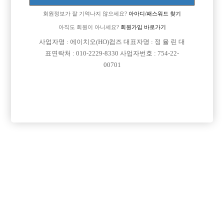
모여있다고 해서.. 면접도 얼굴 많이 봐서 면접장소에서 바로 집가라고 한
회원정보가 잘 기억나지 않으세요?
아아디/패스워드 찾기
다는데요 ..
전 그냥 못생긴건 아니고 동네에서 먹히는 얼굴입니다.
아직도 회원이 아니세요?
회원가입 바로가기
키는 깔창끼고 181 됩니다. 벗으면 76이구요 ㅋㅋ
사업자명 : 에이치오(HO)컴즈 대표자명 : 정 율 린 대
좀 무섭네요.. 면접도 통과 못할지 ㅠ 기준이.. 많이 빡센가요?
표연락처 : 010-2229-8330 사업자번호 : 754-22-
00701
[이 게시물은 선수나라님에 의해 2017-08-04 04:13:32 큐엔에이임시에서
이동 됨]
댓글 목록
회원가입 이후 댓글 등록이 가능합니다
익명 작성일
15-03-17 21:17
요즘 강남도 다받아줘요 강남 면접보세요~
익명 작성일
15-03-17 21:24