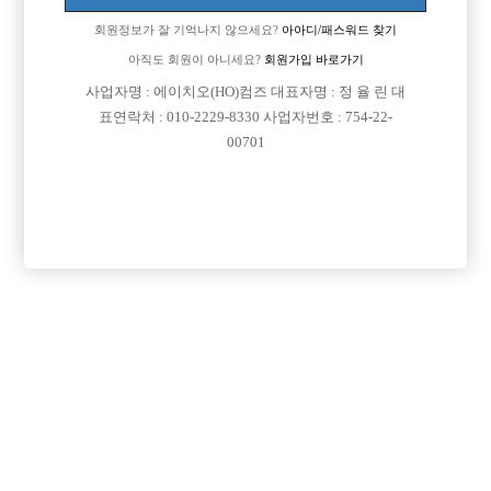
회원정보가 잘 기억나지 않으세요?
아아디/패스워드 찾기
아직도 회원이 아니세요?
회원가입 바로가기
사업자명 : 에이치오(HO)컴즈 대표자명 : 정 율 린 대
표연락처 : 010-2229-8330 사업자번호 : 754-22-
00701
댓글 목록
회원가입 이후 댓글 등록이 가능합니다
익명 작성일
15-03-15 20:19
충북 청주 최대규모 여성전용클럽 1%명품입니다
초보 선수분들 1대1로 교육해드립니다.
010 5812 9991 연락부탁드립니다.
목록