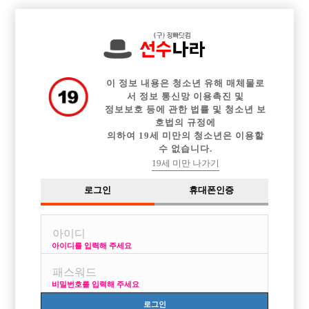

전체 구인정보
중빠 구인정보
아빠방 구인정보
웨이터 구인정보
이력서등록
이력서정보
광고안내
커뮤니티
이 정보 내용은 청소년 유해 매체물로
서 정보 통신망 이용촉진 및
정보보호 등에 관한 법률 및 청소년 보
호법의 규정에
의하여 19세 미만의 청소년은 이용할
수 없습니다.
키워주실 분...20살이에요!!
19세 미만 나가기
작성자
익명
15-03-15 20:05
조회
2,850회
댓글
1건
로그인
휴대폰인증
목록
아이디를 입력해 주세요
공일공 4776 7853 이에요 천안사는데 어디든 키워주신다면 가요 !!
비밀번호를 입력해 주세요
[이 게시물은 선수나라님에 의해 2017-08-04 04:13:32 큐엔에이임시에서
이동 됨]
로그인