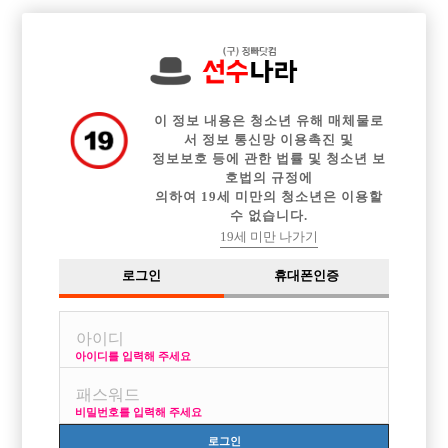

전체 구인정보
중빠 구인정보
아빠방 구인정보
웨이터 구인정보
이력서등록
이력서정보
광고안내
커뮤니티
이 정보 내용은 청소년 유해 매체물로
서 정보 통신망 이용촉진 및
정보보호 등에 관한 법률 및 청소년 보
호법의 규정에
의하여 19세 미만의 청소년은 이용할
수 없습니다.
멋쟁이 강남형님들 강남에서 최고박스가 어디에여?
19세 미만 나가기
작성자
익명
15-03-10 15:46
조회
2,941회
댓글
4건
로그인
휴대폰인증
목록
아이디를 입력해 주세요
구인광고 보면 다 1등박스라고 적혀 있는데
강남에서 돈벌이 최고 잘되는 박스가 어디에요???답변부탁드립니다
비밀번호를 입력해 주세요
[이 게시물은 선수나라님에 의해 2017-08-04 04:13:32 큐엔에이임시에서
로그인