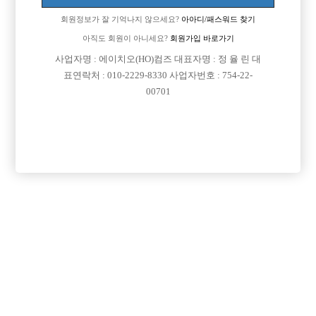
이동 됨]
회원정보가 잘 기억나지 않으세요?
아아디/패스워드 찾기
아직도 회원이 아니세요?
회원가입 바로가기
사업자명 : 에이치오(HO)컴즈 대표자명 : 정 율 린 대
표연락처 : 010-2229-8330 사업자번호 : 754-22-
00701
댓글 목록
회원가입 이후 댓글 등록이 가능합니다
익명 작성일
15-03-10 00:00
강남은 다 돈벌이 잘되요 ~~
손님이 워낙 많아서
우선 면접보면서 느낌오고 잘 통하는 메인이나 실장 찾는게 중요해
요
저도 강남에서 일한지 1개월 좀 넘었는데 돈은 좀 벌고 있어요
제경우엔 가게 선택할때 정빠닷컴에 있는 전화번호 다 전화했어요
면접을 다 보진 않았지만 통화하다보면 대충 이사람 어떨것이다 이
런 느낌이 오더라구요