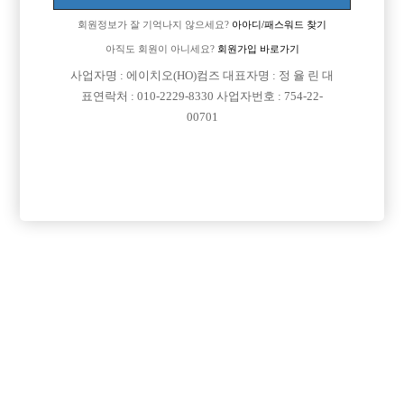
하는데
회원정보가 잘 기억나지 않으세요?
아아디/패스워드 찾기
초이스가 되야뭘 하니깐
어때요형들?
아직도 회원이 아니세요?
회원가입 바로가기
사업자명 : 에이치오(HO)컴즈 대표자명 : 정 율 린 대
[이 게시물은 선수나라님에 의해 2017-08-04 04:13:32 큐엔에이임시에서
표연락처 : 010-2229-8330 사업자번호 : 754-22-
이동 됨]
00701
댓글 목록
회원가입 이후 댓글 등록이 가능합니다
익명 작성일
15-03-07 18:30
보니깐 비쥬얼좋고 자신감도 있으시네요~~ 망설일필요가 없죠ㅎ
당장광고보고 면접보러다니세요^^
익명 작성일
15-03-07 19:39