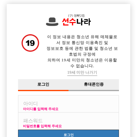

전체 구인정보
중빠 구인정보
아빠방 구인정보
웨이터 구인정보
이력서등록
이력서정보
광고안내
커뮤니티
이 정보 내용은 청소년 유해 매체물로
서 정보 통신망 이용촉진 및
정보보호 등에 관한 법률 및 청소년 보
호법의 규정에
의하여 19세 미만의 청소년은 이용할
수 없습니다.
선배님들 도와주세요
19세 미만 나가기
작성자
익명
15-03-07 16:36
조회
2,785회
댓글
4건
로그인
휴대폰인증
목록
아이디를 입력해 주세요
저 전역한지 하루됬는데 선수일하고싶어서그러는데
일단 주의해야할거 있어요?
비밀번호를 입력해 주세요
운동을한2년해서 몸이좀 좋은데 초이스할때 플러스요인이될까?
와꾸는 지나가는애들보다는 괜찮다생각하는데 뭐일단 하기나름이라 생각
로그인