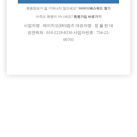
나죽겠네요~~
회원정보가 잘 기억나지 않으세요?
아아디/패스워드 찾기
우리만 이렇게 장사하는건지 다른데도 설당일날빼고 나머지 장사하나
요??
아직도 회원이 아니세요?
회원가입 바로가기
사업자명 : 에이치오(HO)컴즈 대표자명 : 정 율 린 대
[이 게시물은 선수나라님에 의해 2017-08-04 04:13:32 큐엔에이임시에서
표연락처 : 010-2229-8330 사업자번호 : 754-22-
이동 됨]
00701
댓글 목록
회원가입 이후 댓글 등록이 가능합니다
익명 작성일
15-02-17 15:45
정말독한 가게다니시네요~~ 우리는 화요일까지만 장사하고 이번
주 다쉬는데ㅎ
익명 작성일
15-02-18 13:25