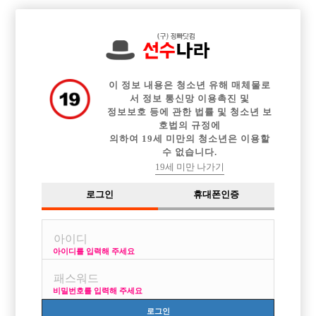

전체 구인정보
중빠 구인정보
아빠방 구인정보
웨이터 구인정보
이력서등록
이력서정보
광고안내
커뮤니티
이 정보 내용은 청소년 유해 매체물로
서 정보 통신망 이용촉진 및
정보보호 등에 관한 법률 및 청소년 보
호법의 규정에
의하여 19세 미만의 청소년은 이용할
수 없습니다.
아~출근하기싫은데ㅜ.ㅜ
19세 미만 나가기
작성자
익명
15-02-17 15:44
조회
3,017회
댓글
2건
로그인
휴대폰인증
목록
아이디를 입력해 주세요
메인형이 내일출근하라고 하네요ㅜ 물론출근하면 돈벌기는 하지만 그래
도 설연휴때만큼은 좀 쉬어야 되잔아요ㅜ
비밀번호를 입력해 주세요
형한테 약점잡힌게 있어서 반항도 못하겟고 짜증나 죽겠네요ㅠ.ㅠ
여친이랑 설연휴때 스케줄다잡았는데 그냥 메인형말 어길수도 없고 짜증
로그인