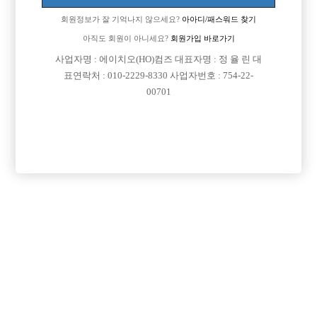
회원정보가 잘 기억나지 않으세요?
아아디/패스워드 찾기
송파 건대쪽 일해보신분 이쪽 문화는 어떤가요
아직도 회원이 아니세요?
회원가입 바로가기
아는형님 일산에서 일하는데 그쪽은 90% 이상이 소주나 소맥을 마신다하
사업자명 : 에이치오(HO)컴즈 대표자명 : 정 율 린 대
더라구요
표연락처 : 010-2229-8330 사업자번호 : 754-22-
강남쪽에선 거의다가 양주를 마셨는데
00701
제가 특히나 소주를 못먹어서 걱정되네요
[이 게시물은 선수나라님에 의해 2017-08-04 04:13:32 큐엔에이임시에서
이동 됨]
댓글 목록
회원가입 이후 댓글 등록이 가능합니다
익명 작성일
15-02-13 00:00
거의다 맥주에요~~~
전양맥도 많이 먹은듯하네여