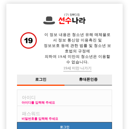

전체 구인정보
중빠 구인정보
아빠방 구인정보
웨이터 구인정보
이력서등록
이력서정보
광고안내
커뮤니티
이 정보 내용은 청소년 유해 매체물로
서 정보 통신망 이용촉진 및
정보보호 등에 관한 법률 및 청소년 보
호법의 규정에
의하여 19세 미만의 청소년은 이용할
수 없습니다.
송파,건대쪽 선수뛰어보신분 계신가요
19세 미만 나가기
작성자
익명
15-02-13 19:07
조회
3,123회
댓글
2건
로그인
휴대폰인증
목록
아이디를 입력해 주세요
논현동 박스에서 일하다가
한동안 선수 그만두고
비밀번호를 입력해 주세요
이번에 다시 잠깐 단기로 해보려는데
지금 알아본 박스 콜이 주로 강동 송파 건대쪽이라는데
로그인