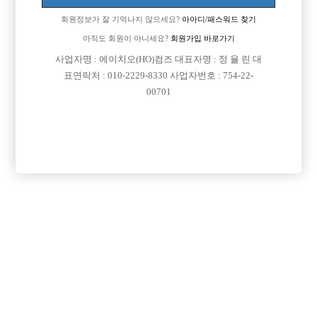
[이 게시물은 선수나라님에 의해 2017-08-04 04:13:32 큐엔에이임시에서
회원정보가 잘 기억나지 않으세요?
아아디/패스워드 찾기
이동 됨]
아직도 회원이 아니세요?
회원가입 바로가기
사업자명 : 에이치오(HO)컴즈 대표자명 : 정 율 린 대
표연락처 : 010-2229-8330 사업자번호 : 754-22-
00701
댓글 목록
회원가입 이후 댓글 등록이 가능합니다
익명 작성일
15-02-10 11:53
강남에 있는 가게맞는거죠??
저는 ㅅㅇㅂ 에서 일해봣는데 정확한 갯수는 모르겟지만,,
워낙 큰대형가게라서 손님이 정말 많이 있어요!!
거기는 초이스몇개하는지 손님방수가 몇개인지 궁금해하시는것보
다
자기가 초이스가 될수 있는지가 문제인거 같아요ㅋㅋㅋㅋ
초이스계속안되면 퇴근할때까지 계속초이스만 보다가 집에갈거에
요^^