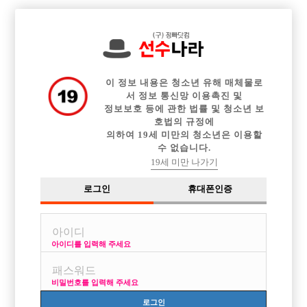

전체 구인정보
중빠 구인정보
아빠방 구인정보
웨이터 구인정보
이력서등록
이력서정보
광고안내
커뮤니티
이 정보 내용은 청소년 유해 매체물로
서 정보 통신망 이용촉진 및
정보보호 등에 관한 법률 및 청소년 보
호법의 규정에
의하여 19세 미만의 청소년은 이용할
수 없습니다.
ㅅㅇㅂ나 ㅇㅅㅅㄷ궁금점요
19세 미만 나가기
작성자
익명
15-02-10 09:49
조회
3,564회
댓글
4건
로그인
휴대폰인증
목록
아이디를 입력해 주세요
초이스 하루 몇개정도보나요..?
비밀번호를 입력해 주세요
손님방수가 궁금합니다
로그인