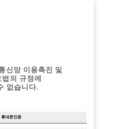
옴므알바
밤알바
회원가입
로그인
광고안내
이력서등록
마이페이지
 통신망 이용촉진 및
호법의 규정에
수 없습니다.
휴대폰인증