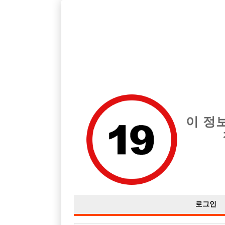
호스트바 전문 구인구직 사이트 선수나라 커뮤니티에서 다양
전체 구인정보
중빠 구인
아빠방 구
이 정
초보질문있습니다~!선배님들~!
작성자
익명
15-02-06 00:31
조회
2,985회
댓글
로그인