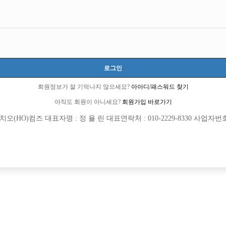
로그인
회원정보가 잘 기억나지 않으세요?
아아디/패스워드 찾기
습니다~!
아직도 회원이 아니세요?
회원가입 바로가기
2 큐엔에이임시에서 이동 됨]
(HO)컴즈 대표자명 : 정 율 린 대표연락처 : 010-2229-8330 사업자번호 : 
회원가입 이후 댓글 등록이 가능합니다
같네요 시작할려는 시기도 같고 개소름..ㅋㅋ