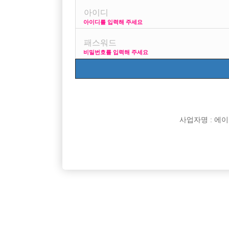
아이디를 입력해 주세요
나이는 26살이고 사정이있어 돈을많이벌어야되서
키 183에 외모는 괜찮은편입니다~!
비밀번호를 입력해 주세요
수도권지역에서 일할생각이구요
같이일하실분이나 일하시고계신분들
같이하고싶습니다~!
처음하는데 어디서해야좋은지도 알려주시면감사드리겠
[이 게시물은 선수나라님에 의해 2017-08-04 04:13:3
사업자명 : 에이치오
댓글 목록
익명 작성일
15-02-06 08:05
카톡 brsguuh 주세요 나이도 저랑같고 키도저랑 똑