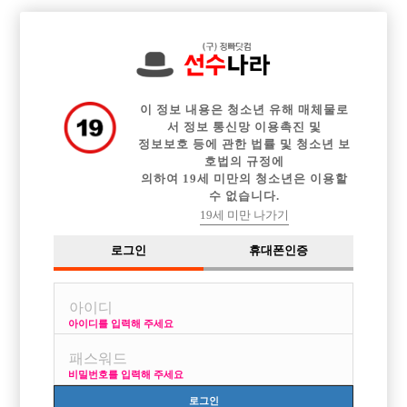

전체 구인정보
중빠 구인정보
아빠방 구인정보
웨이터 구인정보
이력서등록
이력서정보
광고안내
커뮤니티
이 정보 내용은 청소년 유해 매체물로
서 정보 통신망 이용촉진 및
정보보호 등에 관한 법률 및 청소년 보
호법의 규정에
의하여 19세 미만의 청소년은 이용할
수 없습니다.
고민이 있어요 ㅠ
19세 미만 나가기
작성자
익명
15-01-29 09:17
조회
2,698회
댓글
1건
로그인
휴대폰인증
목록
아이디를 입력해 주세요
6월쯤부터 일 시작하기로 마음먹었는데요..
글들 보니깐 외모가 연예인급 아닌이상 187 이하론 시작도 하지말라고
비밀번호를 입력해 주세요
좀잘생기고 그런 클라스로는 요즘 불경기라서 한달에 150 벌기도 힘들다
네요..
로그인