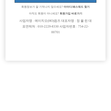
정말인가요 ㅠㅠ
회원정보가 잘 기억나지 않으세요?
아아디/패스워드 찾기
[이 게시물은 선수나라님에 의해 2017-08-04 04:13:32 큐엔에이임시에서
아직도 회원이 아니세요?
회원가입 바로가기
이동 됨]
사업자명 : 에이치오(HO)컴즈 대표자명 : 정 율 린 대
표연락처 : 010-2229-8330 사업자번호 : 754-22-
00701
댓글 목록
회원가입 이후 댓글 등록이 가능합니다
익명 작성일
15-01-29 00:00
아니요
연예인급이라고 돈많이 버는거 아니에요
키크다고 돈많이 버는거 아니구요
매력이 있어야 합니다.
남은기간동안 매력을 키우세요