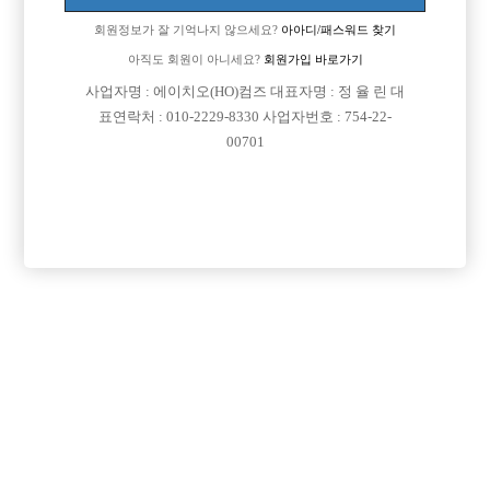
이동 됨]
회원정보가 잘 기억나지 않으세요?
아아디/패스워드 찾기
아직도 회원이 아니세요?
회원가입 바로가기
사업자명 : 에이치오(HO)컴즈 대표자명 : 정 율 린 대
표연락처 : 010-2229-8330 사업자번호 : 754-22-
00701
댓글 목록
회원가입 이후 댓글 등록이 가능합니다
익명 작성일
15-01-15 11:53
남보도실장들은 보통 초저녁부터 다음날 아침까지 일하고,
선수들은 8시에서10시정도에 출근해서 보통 새벽3시이후까지는
일하죠!!
선수들은 정해진 출퇴근시간이 없어요!!
목록