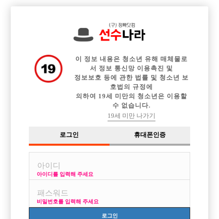

전체 구인정보
중빠 구인정보
아빠방 구인정보
웨이터 구인정보
이력서등록
이력서정보
광고안내
커뮤니티
이 정보 내용은 청소년 유해 매체물로
서 정보 통신망 이용촉진 및
정보보호 등에 관한 법률 및 청소년 보
호법의 규정에
의하여 19세 미만의 청소년은 이용할
수 없습니다.
출퇴근시간
19세 미만 나가기
작성자
익명
15-01-14 13:01
조회
3,272회
댓글
1건
로그인
휴대폰인증
목록
아이디를 입력해 주세요
소희 말하면 남자보도 실장이죠..
궁금한게 출퇴근시간이 어떻게되나요?
비밀번호를 입력해 주세요
[이 게시물은 선수나라님에 의해 2017-08-04 04:13:32 큐엔에이임시에서
로그인