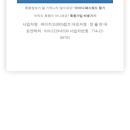
회원정보가 잘 기억나지 않으세요?
아아디/패스워드 찾기
아직도 회원이 아니세요?
회원가입 바로가기
사업자명 : 에이치오(HO)컴즈 대표자명 : 정 율 린 대
표연락처 : 010-2229-8330 사업자번호 : 754-22-
00701
댓글 목록
회원가입 이후 댓글 등록이 가능합니다
익명 작성일
14-12-24 00:00
돈벌려면 ㅅㅇㅂ 가 진리임..
익명 작성일
14-12-24 00:00
ㅅㅇㅂ 한표 !