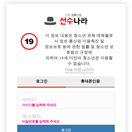

전체 구인정보
중빠 구인정보
아빠방 구인정보
웨이터 구인정보
이력서등록
이력서정보
광고안내
커뮤니티
이 정보 내용은 청소년 유해 매체물로
서 정보 통신망 이용촉진 및
정보보호 등에 관한 법률 및 청소년 보
호법의 규정에
의하여 19세 미만의 청소년은 이용할
수 없습니다.
ㅅㅇㅂ vs ㅇㅅㅅㄷ?
19세 미만 나가기
작성자
익명
14-12-24 18:22
조회
3,804회
댓글
4건
로그인
휴대폰인증
목록
아이디를 입력해 주세요
둘중 어디가 나을까요??
비밀번호를 입력해 주세요
[이 게시물은 선수나라님에 의해 2017-08-04 04:13:32 큐엔에이임시에서
이동 됨]
로그인