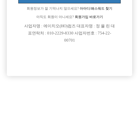
지명들이 니와꾸정도면 강남갈수있겠다고 그런얘기 듣는정도구요
회원정보가 잘 기억나지 않으세요?
아아디/패스워드 찾기
술을 그닥 잘마시는편이아니라 술로 매상올려야되는 그런쪽은 별로....
아직도 회원이 아니세요?
회원가입 바로가기
사업자명 : 에이치오(HO)컴즈 대표자명 : 정 율 린 대
주말에만출근할수있는 그런가게 알고계신분들 있나요?
표연락처 : 010-2229-8330 사업자번호 : 754-22-
00701
좋은가게 소개좀 시켜주세요
[이 게시물은 선수나라님에 의해 2017-08-04 04:13:32 큐엔에이임시에서
이동 됨]
댓글 목록
회원가입 이후 댓글 등록이 가능합니다
익명 작성일
14-12-21 21:20
메이져 가게 들어가세요.
ㅅㅇㅂ 나 ㅇㅅㅅㄷ 정도...손님 달고가면 더 편하겠네요.그리고 돈