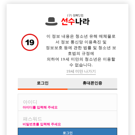

전체 구인정보
중빠 구인정보
아빠방 구인정보
웨이터 구인정보
이력서등록
이력서정보
광고안내
커뮤니티
이 정보 내용은 청소년 유해 매체물로
서 정보 통신망 이용촉진 및
정보보호 등에 관한 법률 및 청소년 보
호법의 규정에
의하여 19세 미만의 청소년은 이용할
수 없습니다.
질문있습니다
19세 미만 나가기
작성자
익명
14-12-21 01:55
조회
2,867회
댓글
2건
로그인
휴대폰인증
목록
아이디를 입력해 주세요
방학때만 선수생활하는 사람인데
비밀번호를 입력해 주세요
요새강남쪽으로 핫한가게 정보좀 알고싶습니다
로그인