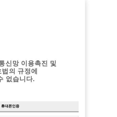
옴므알바
밤알바
회원가입
로그인
광고안내
이력서등록
마이페이지
 통신망 이용촉진 및
호법의 규정에
수 없습니다.
휴대폰인증