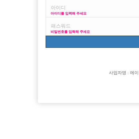
아이디를 입력해 주세요
26세 모델지망생입니다! 아시다시피 수입이 일정하지도
그리고 나갈돈은 많고 그렇다고 부모님한테 손벌리기에
비밀번호를 입력해 주세요
좀 그렇고 해서 이번에 6개월 정도만 빡세게 일해볼려고
일했던 친구한테 조언을 들었는데 저는 정빠가 제가 일
딱 인거 같더라구요~~
그런데 서울엔 아는 사람들이 워낙 마니 있어서 다른지
광고를 봣는데 지방에 정빠라고 적혀져 있는거에요ㅎ
제가 알기론 서울 강남에만 있는줄 알 았는데????
사업자명 : 에이치오
[이 게시물은 선수나라님에 의해 2017-08-04 04:13:3
댓글 목록