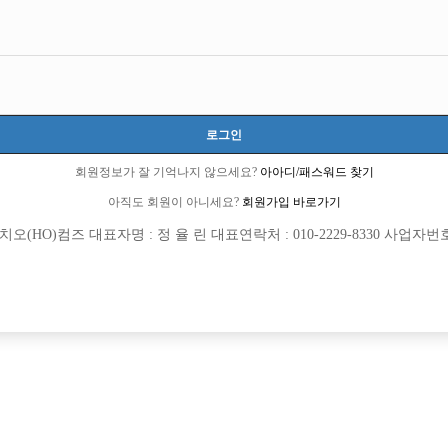
 않고
는
 합니다!
로그인
하기에
회원정보가 잘 기억나지 않으세요?
아아디/패스워드 찾기
역에서 일하고 싶어서
아직도 회원이 아니세요?
회원가입 바로가기
(HO)컴즈 대표자명 : 정 율 린 대표연락처 : 010-2229-8330 사업자번호 : 
2 큐엔에이임시에서 이동 됨]
회원가입 이후 댓글 등록이 가능합니다