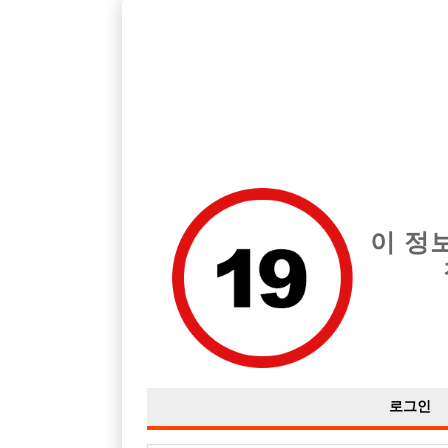
호스트바 전문 구인구직 사이트 선수나라 커뮤니티에서 다양
전체 구인정보
중빠 구인
아빠방 구
이 정
정빠는 지방에도 있나요??
작성자
익명
14-11-28 10:37
조회
4,731회
댓글
로그인