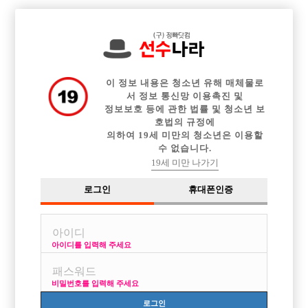

전체 구인정보
중빠 구인정보
아빠방 구인정보
웨이터 구인정보
이력서등록
이력서정보
광고안내
커뮤니티
이 정보 내용은 청소년 유해 매체물로
서 정보 통신망 이용촉진 및
정보보호 등에 관한 법률 및 청소년 보
호법의 규정에
의하여 19세 미만의 청소년은 이용할
수 없습니다.
첫출근을 하고나서............
19세 미만 나가기
작성자
익명
14-11-18 00:00
조회
3,628회
댓글
2건
로그인
휴대폰인증
목록
아이디를 입력해 주세요
대구에서 어제 처음 일하고 온23세 초짜입니다ㅎ
군대 전역해서 일자리를 찾던중 친구소개로 일을 시작하게 되었습니다.
비밀번호를 입력해 주세요
제가 평소에 여자들이랑 술마시고 노는걸 정말 좋아해서
적성에도 맞는거 같아서 짧고 굵게 일해서 돈벌자 라는 생각으로 시작했네
로그인