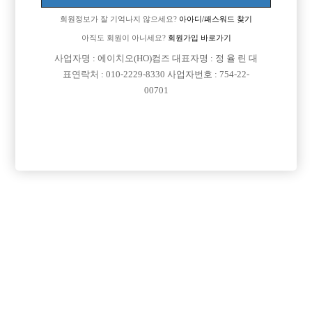
요~
회원정보가 잘 기억나지 않으세요?
아아디/패스워드 찾기
생각했던과는 다르게 초이스도 잘안되고 신입이라서 마담형이 밀빵으로
방들어 갔는데 손님한테 어떻게 해야될지도 잘모르겟고ㅜ
아직도 회원이 아니세요?
회원가입 바로가기
지금집에 돌아와서 있는데 저랑 안맞는거 같아서 생각이 많아 지네요ㅠ.ㅠ
사업자명 : 에이치오(HO)컴즈 대표자명 : 정 율 린 대
표연락처 : 010-2229-8330 사업자번호 : 754-22-
[이 게시물은 선수나라님에 의해 2017-08-04 04:13:32 큐엔에이임시에서
00701
이동 됨]
댓글 목록
회원가입 이후 댓글 등록이 가능합니다
익명 작성일
14-11-18 00:00
원래 처음에 위축되고 새로운 환경이라서
적응하기가 어려워요~~~
자꾸 자신감이 떨어진채로 하시면 본인만 더힘들어지니깐
화이팅해서 일하세요^^