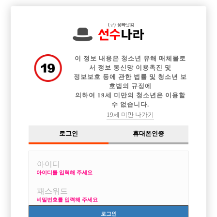

전체 구인정보
중빠 구인정보
아빠방 구인정보
웨이터 구인정보
이력서등록
이력서정보
광고안내
커뮤니티
이 정보 내용은 청소년 유해 매체물로
서 정보 통신망 이용촉진 및
정보보호 등에 관한 법률 및 청소년 보
호법의 규정에
의하여 19세 미만의 청소년은 이용할
수 없습니다.
역공사 당하다니ㅠ.ㅠ
19세 미만 나가기
작성자
익명
14-10-19 00:00
조회
4,865회
댓글
2건
로그인
휴대폰인증
목록
아이디를 입력해 주세요
3달전에 초이스가 되서 방을 들어가게되었습니다!
동대문에서 장사하는 손님인데 제가 맘에든다고 그이후로 2주동안 거의
비밀번호를 입력해 주세요
매일
3~5시간씩 찾아 주었고 밖에서 따로 몇번만나고 무척 친해지게 되었어요!
로그인