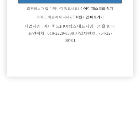
그러다가 얼마전에 저한테 이틀만 쓰고 이자처서 줄테니 200만원 빌려달
회원정보가 잘 기억나지 않으세요?
아아디/패스워드 찾기
라고
해서 의심도 안하고 줫는데 한달째 잠수타고있네요ㅠ.ㅠ
아직도 회원이 아니세요?
회원가입 바로가기
답답한 맘에 같이왔던 일행연락처를 알아내서 연락해보니 그xx이 다른가
사업자명 : 에이치오(HO)컴즈 대표자명 : 정 율 린 대
게
표연락처 : 010-2229-8330 사업자번호 : 754-22-
선수 한테도 돈빌리고 잠수 탓더라구요ㅜ 그리고 풀사롱아가씨구요~
00701
전 손님이상으로 생각했던 여자인데.... 정말 괴롭네요ㅠ.ㅠ
이글보시는 분들은 저처럼 멍청하게 당하지말고 조심하세요!
[이 게시물은 선수나라님에 의해 2017-08-04 04:13:32 큐엔에이임시에서
이동 됨]
댓글 목록
회원가입 이후 댓글 등록이 가능합니다
익명 작성일
14-10-20 02:30
저도 그런일들이 있다고 애기만 들었지 진짜 일어날줄이야ㅜ.ㅜ