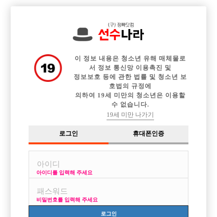

전체 구인정보
중빠 구인정보
아빠방 구인정보
웨이터 구인정보
이력서등록
이력서정보
광고안내
커뮤니티
이 정보 내용은 청소년 유해 매체물로
서 정보 통신망 이용촉진 및
정보보호 등에 관한 법률 및 청소년 보
호법의 규정에
의하여 19세 미만의 청소년은 이용할
수 없습니다.
지방으로 내려가서 일해볼려하는데요.
19세 미만 나가기
작성자
익명
14-10-07 11:55
조회
3,867회
댓글
3건
로그인
휴대폰인증
목록
아이디를 입력해 주세요
현재 강남에서 일하고있는데 요즘 경기도 별로 안좋은거 같고
비밀번호를 입력해 주세요
지방이 요새는 일하기도 수월하다해서 지방으로 내려가볼려고합니다
로그인