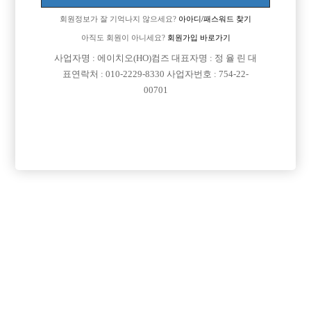
경상도나 전라도 괜찮은지역 추천좀 부탁드려용~
회원정보가 잘 기억나지 않으세요?
아아디/패스워드 찾기
[이 게시물은 선수나라님에 의해 2017-08-04 04:13:32 큐엔에이임시에서
아직도 회원이 아니세요?
회원가입 바로가기
이동 됨]
사업자명 : 에이치오(HO)컴즈 대표자명 : 정 율 린 대
표연락처 : 010-2229-8330 사업자번호 : 754-22-
00701
댓글 목록
회원가입 이후 댓글 등록이 가능합니다
익명 작성일
14-10-08 02:57
다툼 치열한 수도권보단 지방이 좋습니다!
부산 추천 드립니다!!!
익명 작성일
14-10-09 02:48
저는 반대인게 처음시작하시는거면 모르는데
원래 서울에서 하신거면 계속하시는게 좋을거 같아요^^