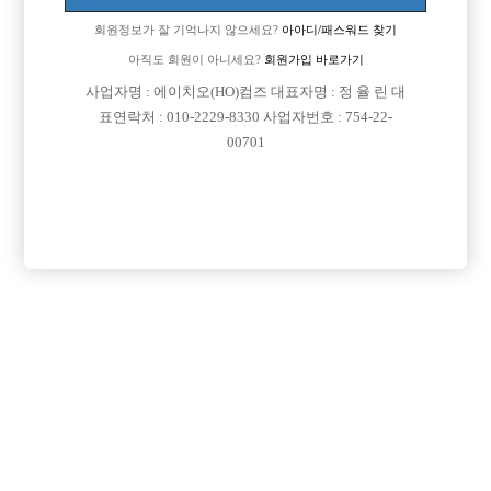
카톡남겨주세요
회원정보가 잘 기억나지 않으세요?
아아디/패스워드 찾기
evergreen0208 으로 문자해주셔요
아직도 회원이 아니세요?
회원가입 바로가기
가
사업자명 : 에이치오(HO)컴즈 대표자명 : 정 율 린 대
표연락처 : 010-2229-8330 사업자번호 : 754-22-
[이 게시물은 선수나라님에 의해 2017-08-04 04:13:09 큐엔에이임시에서
00701
이동 됨]
댓글 목록
회원가입 이후 댓글 등록이 가능합니다
익명 작성일
15-12-14 14:25
면접볼때 때리는 사람없으니간 혼자가셔도 되여ㅋㅋㅋㅋㅋㅋㅋㅋ
ㅋㅋ
익명 작성일
15-12-15 13:30