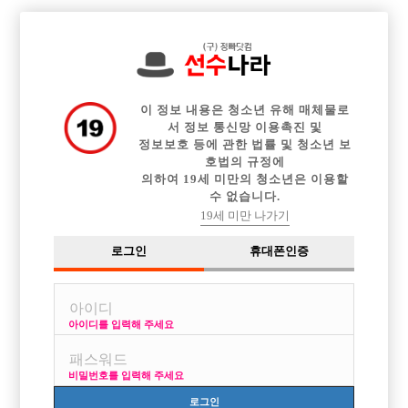

전체 구인정보
중빠 구인정보
아빠방 구인정보
웨이터 구인정보
이력서등록
이력서정보
광고안내
커뮤니티
이 정보 내용은 청소년 유해 매체물로
서 정보 통신망 이용촉진 및
정보보호 등에 관한 법률 및 청소년 보
호법의 규정에
의하여 19세 미만의 청소년은 이용할
수 없습니다.
부산에서 처음 선수 같이 면접보러가실분 카톡남겨요
19세 미만 나가기
작성자
익명
15-12-13 05:07
조회
3,299회
댓글
3건
로그인
휴대폰인증
목록
아이디를 입력해 주세요
저도 선수 처음해보고요
면접보러오라카는데 겁나가지고
비밀번호를 입력해 주세요
혼자못갈듯해요
로그인