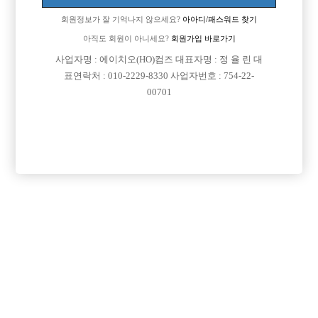
서 이쪽일 해볼까합니다...가게추천이나 처음이신분 중에 같이 면접보러
회원정보가 잘 기억나지 않으세요?
아아디/패스워드 찾기
가실분있으신가요
아직도 회원이 아니세요?
회원가입 바로가기
[이 게시물은 선수나라님에 의해 2017-08-04 04:13:09 큐엔에이임시에서
사업자명 : 에이치오(HO)컴즈 대표자명 : 정 율 린 대
이동 됨]
표연락처 : 010-2229-8330 사업자번호 : 754-22-
00701
댓글 목록
회원가입 이후 댓글 등록이 가능합니다
익명 작성일
15-12-09 14:46
면접은 혼자보러다니는게 제일좋와요 3년정도 일하고있는 경험자
로서..............
익명 작성일
15-12-09 16:25
그냥 전화하고 찾아가면 되는건가요??