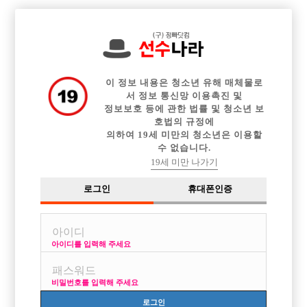

전체 구인정보
중빠 구인정보
아빠방 구인정보
웨이터 구인정보
이력서등록
이력서정보
광고안내
커뮤니티
이 정보 내용은 청소년 유해 매체물로
서 정보 통신망 이용촉진 및
정보보호 등에 관한 법률 및 청소년 보
호법의 규정에
의하여 19세 미만의 청소년은 이용할
수 없습니다.
대구에서 일해보려고 하는데 혼자가기 좀겁나네요 가게 추천좀
19세 미만 나가기
작성자
익명
15-12-09 13:48
조회
2,403회
댓글
7건
로그인
휴대폰인증
목록
아이디를 입력해 주세요
26살에 178 67입니다
예전에 운동했었는데 요즘 공부하고 야식먹고하니까 배만 나와버렸네요
비밀번호를 입력해 주세요
얼굴은 학교에서 걍 다들 잘생겼다 잘생겼다 해주는데 제생각엔 진짜 딱
보통인거 같구요..원래 노가다해서 등록금 벌었었는데 여름때 허리를 다쳐
로그인