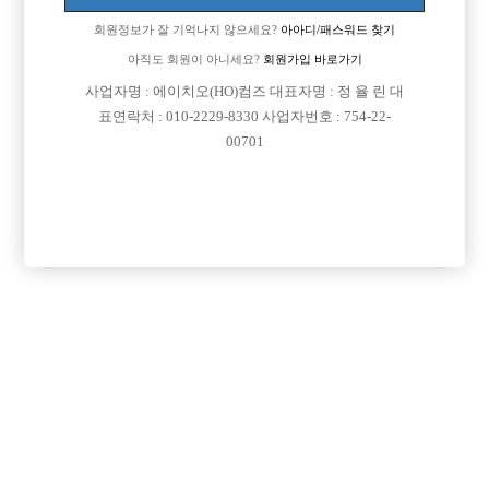
[이 게시물은 선수나라님에 의해 2017-08-04 04:13:09 큐엔에이임시에서
회원정보가 잘 기억나지 않으세요?
아아디/패스워드 찾기
이동 됨]
아직도 회원이 아니세요?
회원가입 바로가기
사업자명 : 에이치오(HO)컴즈 대표자명 : 정 율 린 대
표연락처 : 010-2229-8330 사업자번호 : 754-22-
00701
댓글 목록
회원가입 이후 댓글 등록이 가능합니다
익명 작성일
15-12-08 21:35
그정도는 아니고 그냥 괜찮게 생긴정도인데 여기보니까 북경/상해
는 월 천만원 가능하다는데 헛소리임?
익명 작성일
15-12-08 22:30
괜찮은게 어느정도 인지 알아야지 키빨이 있어서 어느정돈 커버되
는데 결론은 얼굴임