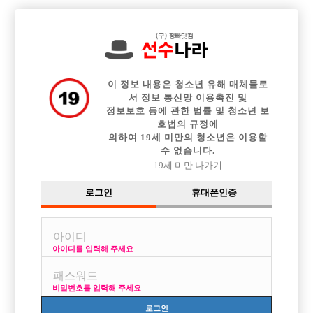

전체 구인정보
중빠 구인정보
아빠방 구인정보
웨이터 구인정보
이력서등록
이력서정보
광고안내
커뮤니티
이 정보 내용은 청소년 유해 매체물로
서 정보 통신망 이용촉진 및
정보보호 등에 관한 법률 및 청소년 보
호법의 규정에
의하여 19세 미만의 청소년은 이용할
수 없습니다.
나정도면 한달얼마가능?
19세 미만 나가기
작성자
익명
15-12-08 20:43
조회
3,189회
댓글
4건
로그인
휴대폰인증
목록
아이디를 입력해 주세요
깔창안깔고 키186 몸무게80(근육) 얼굴은 괜찮게생김
아줌마든 뭐든 게이아니면 어떻게든 돈많이벌고싶은데
비밀번호를 입력해 주세요
얼마까지 가능함??
로그인