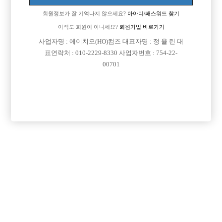
이동 됨]
회원정보가 잘 기억나지 않으세요?
아아디/패스워드 찾기
아직도 회원이 아니세요?
회원가입 바로가기
사업자명 : 에이치오(HO)컴즈 대표자명 : 정 율 린 대
표연락처 : 010-2229-8330 사업자번호 : 754-22-
00701
댓글 목록
회원가입 이후 댓글 등록이 가능합니다
익명 작성일
15-10-26 16:15
서비스업이니까~ 혐오감만 안주는 스타일이면 되지요. 얼굴 키보
면 선수하지 ㅋㅋㅋ
그냥 웨이터 기본업무
익명 작성일
15-10-28 06:08
s안녕하세요 레플리카의 모든것~ 명품공유! 패션의 완성 하이퀄리