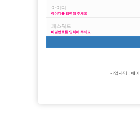
아이디를 입력해 주세요
키183에 70kg이구요
비밀번호를 입력해 주세요
구로 신림 쪽 일할수있는곳없을까요?
[이 게시물은 선수나라님에 의해 2017-08-04 04:13:0
사업자명 : 에이치오
댓글 목록
익명 작성일
15-10-16 02:31
연락주세요^^