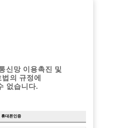
옴므알바
밤알바
회원가입
로그인
광고안내
이력서등록
마이페이지
 통신망 이용촉진 및
호법의 규정에
수 없습니다.
휴대폰인증