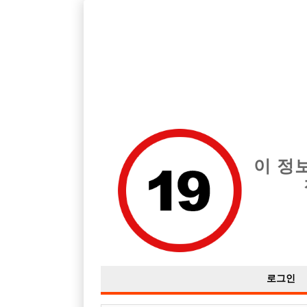
호스트바 전문 구인구직 사이트 선수나라 커뮤니티에서 다양
전체 구인정보
중빠 구인
아빠방 구
이 정
랭킹
작성자
익명
15-10-16 01:24
조회
2,551회
댓글
로그인