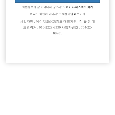
회원정보가 잘 기억나지 않으세요?
아아디/패스워드 찾기
[이 게시물은 선수나라님에 의해 2017-08-04 04:13:09 큐엔에이임시에서
이동 됨]
아직도 회원이 아니세요?
회원가입 바로가기
사업자명 : 에이치오(HO)컴즈 대표자명 : 정 율 린 대
표연락처 : 010-2229-8330 사업자번호 : 754-22-
00701
댓글 목록
회원가입 이후 댓글 등록이 가능합니다
익명 작성일
15-10-15 07:20
오산에 콜이나 가게가 있는지 모르겠네요..
일단 키가 작으신편이라 깔창은 까셔야할것 같고
통통하다고 하셨는데 감이 안잡히네요.. 근데 배 나온
스타일보다는 날씬한게 낫구요.. 운동해서 밸런스 집힌게
제일 좋습니다.
주량은 못마시는것보다 잘 마시는게 좋지만
초이스가 안되면 술 마실 일도 없으니...
일단 본인 외모가 초이스가 될런지 고민해보세요..