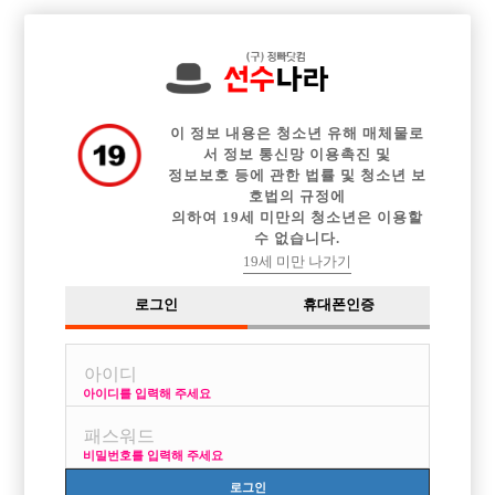

전체 구인정보
중빠 구인정보
아빠방 구인정보
웨이터 구인정보
이력서등록
이력서정보
광고안내
커뮤니티
이 정보 내용은 청소년 유해 매체물로
서 정보 통신망 이용촉진 및
정보보호 등에 관한 법률 및 청소년 보
호법의 규정에
의하여 19세 미만의 청소년은 이용할
수 없습니다.
돈이필요해서 일하고싶은데조언부탁드립니다
19세 미만 나가기
작성자
익명
15-10-14 22:41
조회
2,798회
댓글
6건
로그인
휴대폰인증
목록
아이디를 입력해 주세요
호빠처음인데 돈이필요해서 해볼라고합니다
나이26이구 키171~2정도이구여 좀통통한편입니다
비밀번호를 입력해 주세요
지금사는곳은경기도오산이구요 주량은소주3병정도입니다
가능할까요 .?아그리고 이쪽근처에자리있을까요?ㅠ
로그인