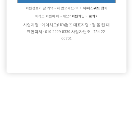
회원정보가 잘 기억나지 않으세요?
아아디/패스워드 찾기
[이 게시물은 선수나라님에 의해 2017-08-04 04:13:09 큐엔에이임시에서
이동 됨]
아직도 회원이 아니세요?
회원가입 바로가기
사업자명 : 에이치오(HO)컴즈 대표자명 : 정 율 린 대
표연락처 : 010-2229-8330 사업자번호 : 754-22-
00701
댓글 목록
회원가입 이후 댓글 등록이 가능합니다
익명 작성일
15-10-12 14:34
난 곤드레 만드레 / 샤방샤방 요걸로 조짐~~ㅋㅋㅋㅋㅋ
목록