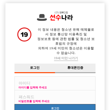

전체 구인정보
중빠 구인정보
아빠방 구인정보
웨이터 구인정보
이력서등록
이력서정보
광고안내
커뮤니티
이 정보 내용은 청소년 유해 매체물로
서 정보 통신망 이용촉진 및
정보보호 등에 관한 법률 및 청소년 보
호법의 규정에
의하여 19세 미만의 청소년은 이용할
수 없습니다.
노래선곡
19세 미만 나가기
작성자
익명
15-10-09 03:06
조회
2,517회
댓글
1건
로그인
휴대폰인증
목록
아이디를 입력해 주세요
좀 신나고 밝은분위기 가볍게 부를수 있는 노래 뭐 부르는게 나을까여 추
천좀 해주세여
비밀번호를 입력해 주세요
맨날 무겁고 진지한거 부르려다 분위기 뛰우려니 개힘드네여
로그인