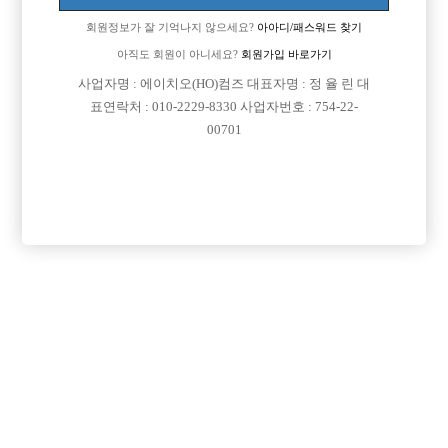
하더군요! 아쒸~~ 오늘부터 다른가게 알아봐야겠네여ㅠ
회원정보가 잘 기억나지 않으세요?
아아디/패스워드 찾기
[이 게시물은 선수나라님에 의해 2017-08-04 04:13:09 큐엔에이임시에서
아직도 회원이 아니세요?
회원가입 바로가기
이동 됨]
사업자명 : 에이치오(HO)컴즈 대표자명 : 정 율 린 대
표연락처 : 010-2229-8330 사업자번호 : 754-22-
00701
댓글 목록
회원가입 이후 댓글 등록이 가능합니다
익명 작성일
15-10-01 11:18
그냥 홧김에 하는말 아니에요~~ 죄송하다고 이야기하고 출근하세
요^^
익명 작성일
15-10-02 04:44
성격 좀 있으신가보네요..
사과할 마음이 없으신거보니 다른데 가도 마찬가지 상황이 벌어질