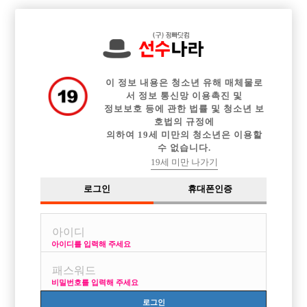

전체 구인정보
중빠 구인정보
아빠방 구인정보
웨이터 구인정보
이력서등록
이력서정보
광고안내
커뮤니티
이 정보 내용은 청소년 유해 매체물로
서 정보 통신망 이용촉진 및
정보보호 등에 관한 법률 및 청소년 보
호법의 규정에
의하여 19세 미만의 청소년은 이용할
수 없습니다.
오늘부터 다른가게 알아봐야겠네여ㅠ
19세 미만 나가기
작성자
익명
15-10-01 11:17
조회
2,600회
댓글
4건
로그인
휴대폰인증
목록
아이디를 입력해 주세요
어제 간만에 너무일찍 출근을해서 방을 봣더니 술이너무 취해서 퇴근할려
고했는데 마담형이 한방만 더보고 가라고 해서
비밀번호를 입력해 주세요
들어갔는데 손님이랑 시비가 붙어서 욕을 엄청하고 나왓네요ㅠ 마담형이
이번이 처음도 아니고 내일부터 나오지 마라고
로그인