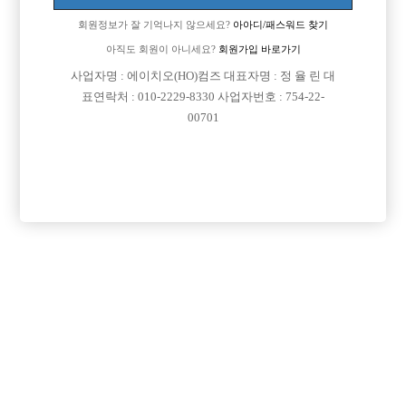
회원정보가 잘 기억나지 않으세요?
아아디/패스워드 찾기
아직도 회원이 아니세요?
회원가입 바로가기
사업자명 : 에이치오(HO)컴즈 대표자명 : 정 율 린 대
표연락처 : 010-2229-8330 사업자번호 : 754-22-
00701
댓글 목록
회원가입 이후 댓글 등록이 가능합니다
익명 작성일
15-09-18 11:04
저메인보고 있는데 뭐가 궁금할까요???ㅋㅋㅋ
익명 작성일
15-09-19 21:37
지역이 역삼이신거에요? 신림? 저 면접한번보구싶어서