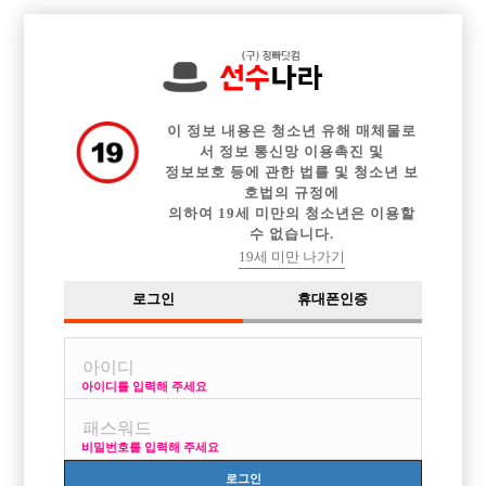

전체 구인정보
중빠 구인정보
아빠방 구인정보
웨이터 구인정보
이력서등록
이력서정보
광고안내
커뮤니티
이 정보 내용은 청소년 유해 매체물로
서 정보 통신망 이용촉진 및
정보보호 등에 관한 법률 및 청소년 보
호법의 규정에
의하여 19세 미만의 청소년은 이용할
수 없습니다.
신림 광명 쪽
19세 미만 나가기
작성자
익명
15-09-18 06:41
조회
2,731회
댓글
3건
로그인
휴대폰인증
목록
아이디를 입력해 주세요
메인보시는분이나 사장님 계실까요.
비밀번호를 입력해 주세요
[이 게시물은 선수나라님에 의해 2017-08-04 04:13:09 큐엔에이임시에서
이동 됨]
로그인