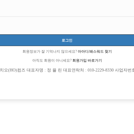
 아닐까하고 너무 걱정을 했었는데...
데 대형가게라서 자신없었는데
군요ㅋㅋㅋㅋ
로그인
9 큐엔에이임시에서 이동 됨]
회원정보가 잘 기억나지 않으세요?
아아디/패스워드 찾기
아직도 회원이 아니세요?
회원가입 바로가기
(HO)컴즈 대표자명 : 정 율 린 대표연락처 : 010-2229-8330 사업자번호 : 
회원가입 이후 댓글 등록이 가능합니다
 타고 있는 사람들만 본거 아니에여ㅋㅋㅋㅋ