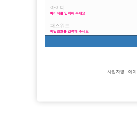
아이디를 입력해 주세요
어제 ㅅㅇㅂ면접보고 왓는데 솔직히 내가 너무 후달리는건
걱정과는달리 선수싸이즈 만만 하더군요!! 강남에있는
비밀번호를 입력해 주세요
선수들보니깐 나도 돈벌수 있다라는 자신감이 생기더
[이 게시물은 선수나라님에 의해 2017-08-04 04:13:0
사업자명 : 에이치오
댓글 목록
익명 작성일
15-09-08 12:45
하기는 면접보실때 본친구들은 초이스안되서 쓰레기