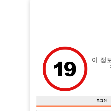
호스트바 전문 구인구직 사이트 선수나라 커뮤니티에서 다양
전체 구인정보
중빠 구인
아빠방 구
이 정
면접보고왔는데 용기생김!!
작성자
익명
15-09-08 12:44
조회
2,663회
댓글
로그인