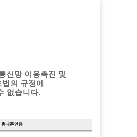
옴므알바
밤알바
회원가입
로그인
광고안내
이력서등록
마이페이지
 통신망 이용촉진 및
호법의 규정에
수 없습니다.
휴대폰인증