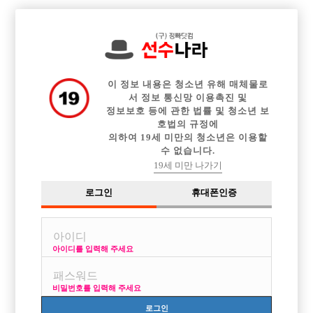

전체 구인정보
중빠 구인정보
아빠방 구인정보
웨이터 구인정보
이력서등록
이력서정보
광고안내
커뮤니티
이 정보 내용은 청소년 유해 매체물로
서 정보 통신망 이용촉진 및
정보보호 등에 관한 법률 및 청소년 보
호법의 규정에
의하여 19세 미만의 청소년은 이용할
수 없습니다.
정빠가 요즘 도대체 존재는 하는건가요???
19세 미만 나가기
작성자
익명
15-08-31 11:39
조회
2,879회
댓글
2건
로그인
휴대폰인증
목록
아이디를 입력해 주세요
가끔 강남쪽에 정빠 정빠 이야기 많이 하던데... 요즘 다사라졌다는 말도
있고 정빠 거기가 그렇게 대단한곳인가여???
비밀번호를 입력해 주세요
거기 일하는 선수들은 월2000은 버는건가요?? 저 부천에서 일하고 있는데
나름 에이스 인데 진짜있으면 이번에 도전한번 해볼려구요!!
로그인