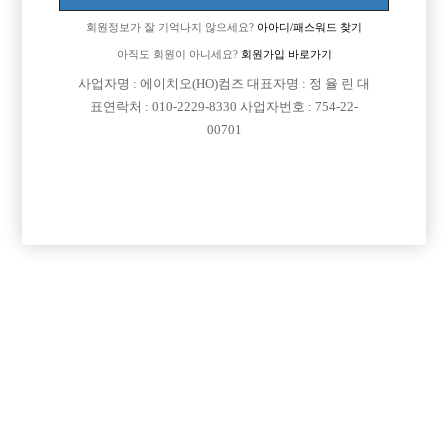
회원정보가 잘 기억나지 않으세요?
아아디/패스워드 찾기
[이 게시물은 선수나라님에 의해 2017-08-04 04:13:09 큐엔에이임시에서
이동 됨]
아직도 회원이 아니세요?
회원가입 바로가기
사업자명 : 에이치오(HO)컴즈 대표자명 : 정 율 린 대
표연락처 : 010-2229-8330 사업자번호 : 754-22-
00701
댓글 목록
회원가입 이후 댓글 등록이 가능합니다
익명 작성일
15-08-31 11:41
강남에 2~3군데 정도 있는데 박스체제라서 텃세도 심하고 은근히
선수나잇대도 좀있고 경력안되고
나이어리면 좀짜증나는일이 많이 있어요~~ 그리고 보통 손님공사
치는 위주로 일하기때문에
신경쓸일이 많이 잇어요~~
익명 작성일
15-08-31 11:44