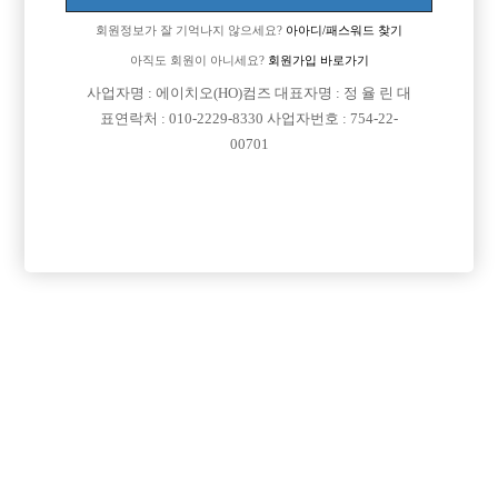
다름이 아니라.. 20대 후반에 자리잡고 있는 가게에서 선수 생활하다가 이
회원정보가 잘 기억나지 않으세요?
아아디/패스워드 찾기
제는 메인을 한지 4년이 넘었네요.
아직도 회원이 아니세요?
회원가입 바로가기
이생활에 회의감도 들고 하지만... 일단은 메인을 접고 선수로 다른 지역을
사업자명 : 에이치오(HO)컴즈 대표자명 : 정 율 린 대
가보고 싶습니다.
표연락처 : 010-2229-8330 사업자번호 : 754-22-
00701
나이가 30대이니 강남 보도나 노래방에서는 일하고 싶지 않네요. 일본(일
어는 하나도 몰라서;;)이나 미국(외고 중퇴라 영어
는 꽤합니다. 스피킹은 잘안돼도 듣는건 다 듣습니다.)
옛날에 제가 처음 선수 할떄는 정말 이생활 나쁘지 않았는데 지금은 너무
변질돼서 선수는 아무나 대놓고 구하는 시대가 됐
네여. 서두가 너무 길었네요. 제가 말하고 싶은건 외국이나 강남이나 부산
정빠에서 선수 일자리를 구하고 싶습니다.
어린애들이 오는 그런 돈안돼는 가게 말고 정말 돈있고 품격있는 손님들
많은 가게 구하고 있습니다.
일은 10년넘어서 걱정 안하셔도 돼구요. 완전 정빠 스타일로 일합니다. 노