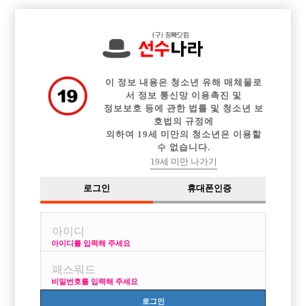

전체 구인정보
중빠 구인정보
아빠방 구인정보
웨이터 구인정보
이력서등록
이력서정보
광고안내
커뮤니티
이 정보 내용은 청소년 유해 매체물로
서 정보 통신망 이용촉진 및
정보보호 등에 관한 법률 및 청소년 보
호법의 규정에
의하여 19세 미만의 청소년은 이용할
수 없습니다.
외국쪽 일해보신분이나 현재 일하고 계신분 아니면 강남정빠,부
19세 미만 나가기
산정빠.
로그인
휴대폰인증
작성자
익명
15-08-26 18:25
조회
3,505회
댓글
6건
목록
아이디를 입력해 주세요
안녕하세여.18살때부터 일을 시작해 이제 군생활뺴고 어연;;10년이 넘어
비밀번호를 입력해 주세요
가고 있네요.
로그인