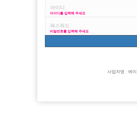
아이디를 입력해 주세요
밖에 돌아다니면 가끔식 선수들 보는데 거의다 얼굴에 
머리셋팅하는건 제가 봐도 당연히 해야될거 같기는 하지
비밀번호를 입력해 주세요
[이 게시물은 선수나라님에 의해 2017-08-04 04:13:0
사업자명 : 에이치오
댓글 목록
익명 작성일
15-08-19 11:24
아무래도 화장하면은 술먹고 얼굴빨개지는거랑 잡티
만약에 바코드님이 자기피부에 자신있으시면 굳이 안