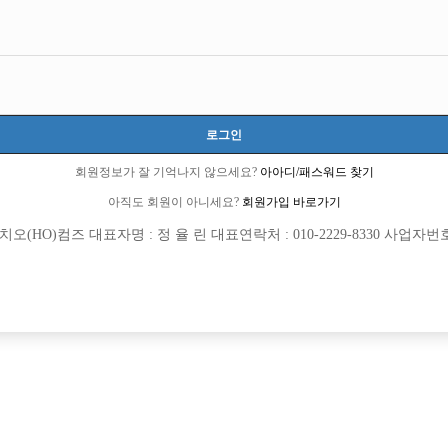
화장하고 일하는거 같던데 무조건 해야 되는건가요??
만 화장은 좀 오바인듯ㅡ.ㅡ;
로그인
9 큐엔에이임시에서 이동 됨]
회원정보가 잘 기억나지 않으세요?
아아디/패스워드 찾기
아직도 회원이 아니세요?
회원가입 바로가기
(HO)컴즈 대표자명 : 정 율 린 대표연락처 : 010-2229-8330 사업자번호 : 
회원가입 이후 댓글 등록이 가능합니다
이런게 커버가 되기때문에 필요한편이죠!!
하셔도 됩니다!!