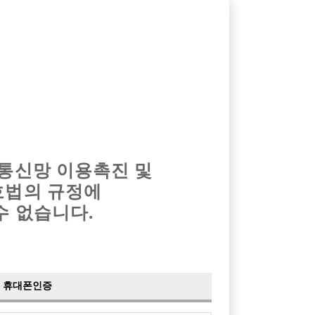
옴므알바
밤알바
회원가입
로그인
광고안내
이력서등록
마이페이지
 통신망 이용촉진 및
호법의 규정에
수 없습니다.
휴대폰인증