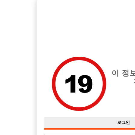
호스트바 전문 구인구직 사이트 선수나라 커뮤니티에서 다양
전체 구인정보
중빠 구인
아빠방 구
이 정
얼굴에 화장 무조건 해야되나요???
작성자
익명
15-08-19 11:21
조회
3,094회
댓글
로그인