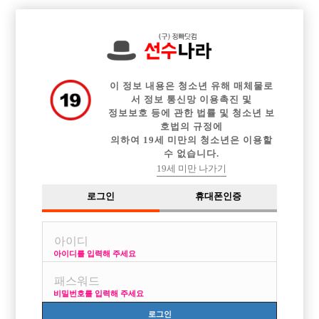

전체 구인정보
중빠 구인정보
아빠방 구인정보
웨이터 구인정보
이력서등록
이력서정보
광고안내
커뮤니티
이 정보 내용은 청소년 유해 매체물로
서 정보 통신망 이용촉진 및
정보보호 등에 관한 법률 및 청소년 보
호법의 규정에
의하여 19세 미만의 청소년은 이용할
수 없습니다.
휴가가는 사람정말 부럽네요~~
19세 미만 나가기
작성자
익명
15-08-14 10:50
조회
2,685회
댓글
5건
로그인
휴대폰인증
목록
아이디를 입력해 주세요
주위사람들은 다들 휴가간다고 계획잡거나 떠난사람들도 있고 심지어 손
님들도 휴가가서 놀러못간다고 연락오고......
비밀번호를 입력해 주세요
정말 우울하네요ㅠ 전 갚아야될돈이 좀있어서 지금 정말 독하게 일하고
있는중이거든요ㅠ
로그인