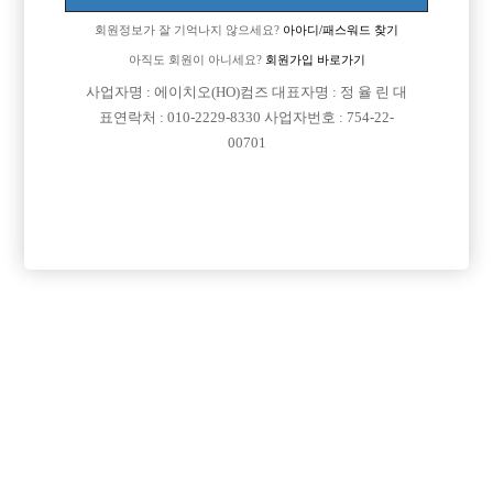
회원정보가 잘 기억나지 않으세요?
아아디/패스워드 찾기
[이 게시물은 선수나라님에 의해 2017-08-04 04:13:09 큐엔에이임시에서
이동 됨]
아직도 회원이 아니세요?
회원가입 바로가기
사업자명 : 에이치오(HO)컴즈 대표자명 : 정 율 린 대
표연락처 : 010-2229-8330 사업자번호 : 754-22-
00701
댓글 목록
회원가입 이후 댓글 등록이 가능합니다
익명 작성일
15-08-14 10:51
아무리 여유가 안나시더라도 여름에는 잠깐이라도 놀러다녀오시
는게 좋을듯하네요...
익명 작성일
15-08-14 10:52
열심히 일한당신 떠나라!! 이런말도 있잔아요!! 힘내세요 홧팅!!