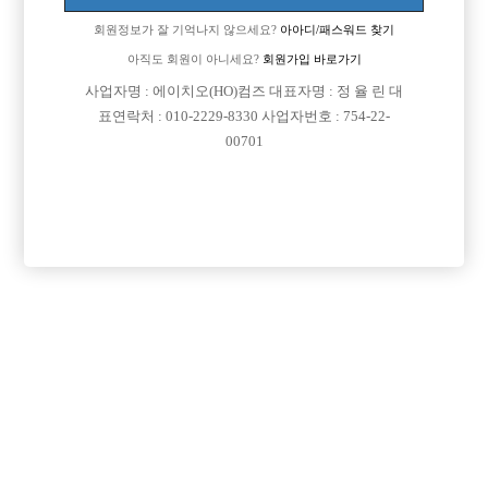
문의전화를 할려면 보통 몇시에 하는게 제일 좋은가요???
회원정보가 잘 기억나지 않으세요?
아아디/패스워드 찾기
[이 게시물은 선수나라님에 의해 2017-08-04 04:13:09 큐엔에이임시에서
아직도 회원이 아니세요?
회원가입 바로가기
이동 됨]
사업자명 : 에이치오(HO)컴즈 대표자명 : 정 율 린 대
표연락처 : 010-2229-8330 사업자번호 : 754-22-
00701
댓글 목록
회원가입 이후 댓글 등록이 가능합니다
익명 작성일
15-08-12 12:47
거기 광고내신 업주분이 매너가 똥이거나 선수구하는게 안급해서
그런가봐여~~ 보통 저녁6시이후에 전화하면 되져~~ 아니면 9시
이후에 전화하는게 제일좋구요!!
익명 작성일
15-08-15 03:46
훌라님 지역이 어디십니까