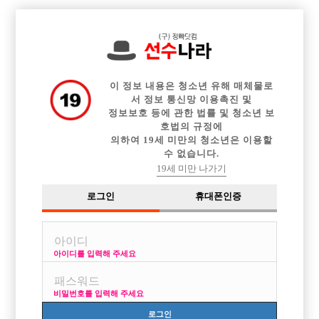

전체 구인정보
중빠 구인정보
아빠방 구인정보
웨이터 구인정보
이력서등록
이력서정보
광고안내
커뮤니티
이 정보 내용은 청소년 유해 매체물로
서 정보 통신망 이용촉진 및
정보보호 등에 관한 법률 및 청소년 보
호법의 규정에
의하여 19세 미만의 청소년은 이용할
수 없습니다.
도대체 언제 전화해야 되는건지??
19세 미만 나가기
작성자
익명
15-08-12 12:45
조회
2,854회
댓글
2건
로그인
휴대폰인증
목록
아이디를 입력해 주세요
어제 광고보고 저녁6시쯤에 전화했는데 자고 있다고 좀있다가 전화하라고
해서 10시쯤 전화하니 지금바쁘다고 다시 전화준다고 하더군요!! 자고 있
비밀번호를 입력해 주세요
는데 새벽에 전화 왓더군요!! 전화온지 2시간정도 지나서 전화를 하니깐
안받더라구요ㅠ
로그인