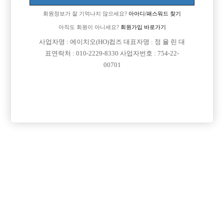
로요.
회원정보가 잘 기억나지 않으세요?
아아디/패스워드 찾기
또한 여자를 좋아해서 이 여자 저 여자 만나며 돈 쓸 바에는
돈 벌며 놀아보면 어떨까라는 생각이 들더군요.
아직도 회원이 아니세요?
회원가입 바로가기
물론 호빠란 곳이 말처럼 쉽지는 않은거 알고요.
사업자명 : 에이치오(HO)컴즈 대표자명 : 정 율 린 대
키는 181에 76키로인데 요즘 프리미엄 신발들은 기본 깔창이 3~4센치 되
표연락처 : 010-2229-8330 사업자번호 : 754-22-
니
00701
신발 신으면 184~185정도 되겠네요.
외모는 주로 남자들한테 잘 생겼다는 소리 많이 듣고요
여자 만나면 여자의 지인들에게 훈남이라는 말 많이 들어요.
원빈처럼 잘 생기진 않았단 말이지요ㅋㅋㅋ
유지태 닮았다는 말 많이 듣습니다.
말 주변은 나이트가면 웨이터나 조각한 사람에게 말 잘한다고 칭찬 듣습니
다.
물론 상대에 따라서 다르겠지만요.
거두절미하고 나이 33살인걸 생각해서 호빠와 아빠방 둘 중에 고민입니다.
호빠를 가자니 나이가 많은 것 같고,
아빠방을 가자니 손님 연령대와 티씨가 적을거 같고
.
현직에 있는 사람들에 묻고 싶은건