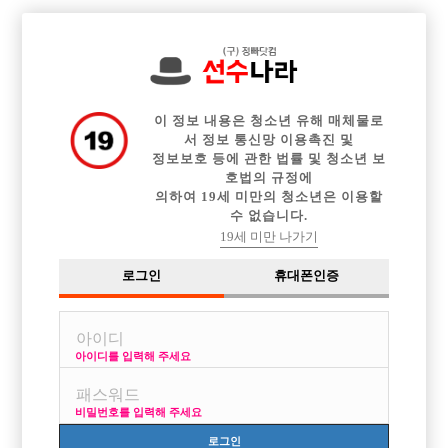

전체 구인정보
중빠 구인정보
아빠방 구인정보
웨이터 구인정보
이력서등록
이력서정보
광고안내
커뮤니티
이 정보 내용은 청소년 유해 매체물로
서 정보 통신망 이용촉진 및
정보보호 등에 관한 법률 및 청소년 보
호법의 규정에
의하여 19세 미만의 청소년은 이용할
수 없습니다.
33살이 궁금함.
19세 미만 나가기
작성자
익명
15-08-11 21:18
조회
2,852회
댓글
2건
로그인
휴대폰인증
목록
아이디를 입력해 주세요
먼저 몸 담고 있는 선배들의 얘기를 들어보고자 글 써봅니다.
비밀번호를 입력해 주세요
먼저 전 평생직장에 다니고 있어서 주말 알바식으로 해보고자 합니다.
작년에 집을 사며 대출받은거 좀 더 벌어서 후딱 상환 해버리자는 생각으
로그인