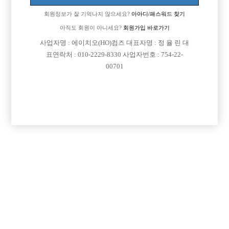
할려고 하는동생들은 어릴때다경험을 해봤더라구요 그래서 정빠보단 시
회원정보가 잘 기억나지 않으세요?
아아디/패스워드 찾기
작은 보도로 시작하자고 하더라구요 정빠가면 밀빵???뭐 그런것도 있다고
그래서 처음시작할땐 정빠보단 보도로 시작하는게 맞는가요?? 아 그리고
아직도 회원이 아니세요?
회원가입 바로가기
지금은 울산인데 대구에서 일을해볼려고하는데 대구 어떤가요??
사업자명 : 에이치오(HO)컴즈 대표자명 : 정 율 린 대
표연락처 : 010-2229-8330 사업자번호 : 754-22-
[이 게시물은 선수나라님에 의해 2017-08-04 04:13:09 큐엔에이임시에서
00701
이동 됨]
댓글 목록
회원가입 이후 댓글 등록이 가능합니다
익명 작성일
15-08-05 08:51
아 그리고 노래방가서 노래부르면 진짜 잘부른단소리도 듣고 클럽
을많이다녀서 춤도잘춘다는소리많이들었어요
익명 작성일
15-08-06 19:09