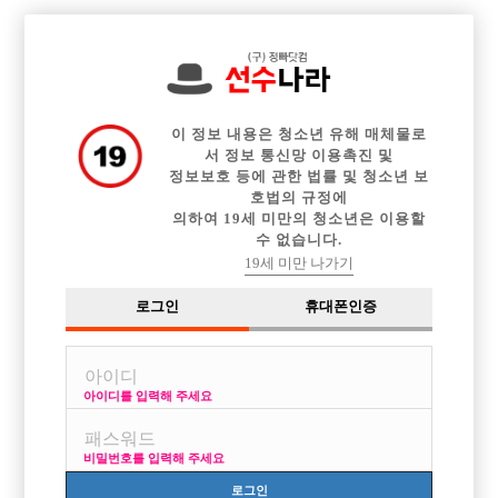

전체 구인정보
중빠 구인정보
아빠방 구인정보
웨이터 구인정보
이력서등록
이력서정보
광고안내
커뮤니티
이 정보 내용은 청소년 유해 매체물로
서 정보 통신망 이용촉진 및
정보보호 등에 관한 법률 및 청소년 보
호법의 규정에
의하여 19세 미만의 청소년은 이용할
수 없습니다.
형님들 궁금해서 그러는데 답좀해주세요ㅠㅠ
19세 미만 나가기
작성자
익명
15-08-05 08:49
조회
2,725회
댓글
3건
로그인
휴대폰인증
목록
아이디를 입력해 주세요
올해26살 회사생활을하고있는데요 회사생활스트레스가 이만저만아니라
ㅠㅠ 밤일을한번해볼려고하는데 키는177(깔창)몸무게는68키로정도되구
비밀번호를 입력해 주세요
요 나이트 클럽 헌팅을 하면 거의 친구들중에는 제가 제일낫다고들 하더라
구요 아 질문과약간거리가 멀어졌네요 제가 물어보고싶은건 이번에 같이
로그인